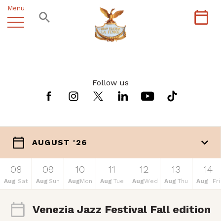
Menu
Follow us
AUGUST '26
08
09
10
11
12
13
14
Aug
Sat
Aug
Sun
Aug
Mon
Aug
Tue
Aug
Wed
Aug
Thu
Aug
Fri
Venezia Jazz Festival Fall edition