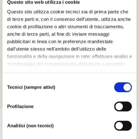
Questo sito web utilizza i cookie
19.11.24
Questo sito utilizza cookie tecnici sia di prima parte che
di terze parti e, con il consenso dell’utente, utilizza anche
Tuesday
cookie di profilazione o altri strumenti di tracciamento,
anche di terze parti, al fine di: inviare messaggi
VENEZIA JAZZ FESTIVAL FALL EDITION
pubblicitari in linea con le preferenze manifestate
Daniele di Bonaventura - L’armonium dei poveri
dall’utente stesso nell’ambito dell’utilizzo delle
Daniele di Bonaventura bandoneon
funzionalità e della navigazione in rete; effettuare analisi e
monitoraggio dei comportamenti dell’utente; consentire
SALE APOLLINEE
all’utente di effettuare comunicazioni e interazioni
attraverso i social. Cliccando sul tasto “ACCETTA
Selezione
TUTTI”, l’utente acconsente all’uso di tutti i cookie non
Tecnici (sempre attivi)
del
tecnici, inclusi quindi quelli di profilazione, analitici e
consenso
social. Il consenso è facoltativo e può essere revocato in
Profilazione
qualsiasi momento. Se l’utente desidera modificare le
proprie preferenze può cliccare sul tasto In basso a
sinistra dello schermo. Per sapere di più sui cookie che
Analitici (non tecnici)
usiamo può accedere alla
COOKIE POLICY
da dove è
possibile modificare o revocare il consenso. Chiudendo