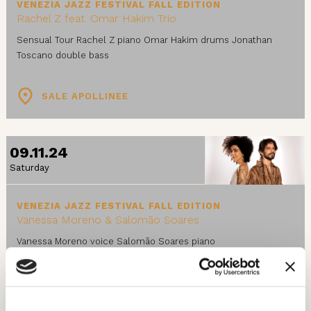
VENEZIA JAZZ FESTIVAL FALL EDITION
Rachel Z feat. Omar Hakim Trio
Sensual Tour Rachel Z piano Omar Hakim drums Jonathan
Toscano double bass
SALE APOLLINEE
09.11.24
Saturday
VENEZIA JAZZ FESTIVAL FALL EDITION
Vanessa Moreno & Salomão Soares
Vanessa Moreno voice Salomão Soares piano
SALE APOLLINEE