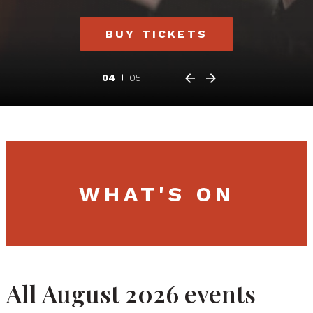
BUY TICKETS
04
05
WHAT'S ON
All August 2026 events