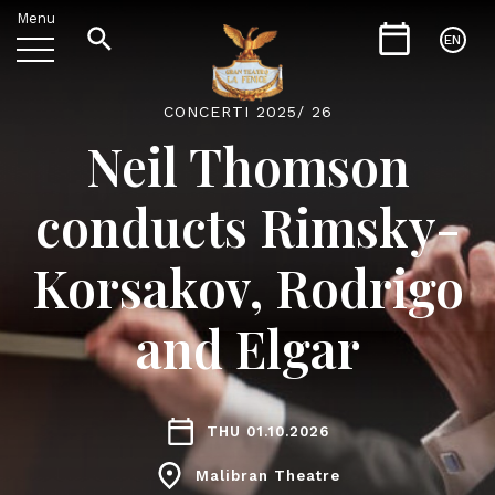
Menu
EN
CONCERTI 2025/ 26
Neil Thomson
conducts Rimsky-
Korsakov, Rodrigo
and Elgar
THU 01.10.2026
Malibran Theatre