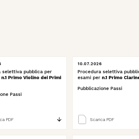
6
10.07.2026
 selettiva pubblica per
Procedura selettiva pubbli
r
n.1 Primo Violino dei Primi
esami per
n.1 Primo Clarin
Pubblicazione Passi
ione Passi
ica PDF
Scarica PDF