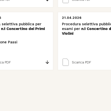
6
21.04.2026
 selettiva pubblica per
Procedura selettiva pubbli
r
n.1 Concertino dei Primi
esami per
n.1 Concertino d
Violini
ione Passi
ica PDF
Scarica PDF