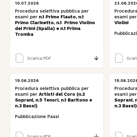
10.07.2026
23.06.202
Procedura selettiva pubblica per
Procedura
esami per
n.1 Primo Flauto, n.1
esami pe
Primo Clarinetto, n.1 Primo Violino
Violini
dei Primi (Spalla) e n.1 Prima
Pubblicazi
Tromba
Scarica PDF
Scar
19.06.2026
19.06.202
Procedura selettiva pubblica per
Procedura
esami per
Artisti del Coro (n.2
esami pe
Soprani, n.5 Tenori, n.1 Baritono e
Soprani, n
n.3 Bassi)
n.3 Bassi)
Pubblicazione Passi
Scarica PDF
Scar