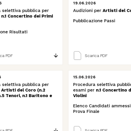
6
19.06.2026
 selettiva pubblica per
Audizioni per
Artisti del C
r
n.1 Concertino dei Primi
Pubblicazione Passi
one Risultati
ica PDF
Scarica PDF
6
15.06.2026
 selettiva pubblica per
Procedura selettiva pubbli
r
Artisti del Coro (n.2
esami per
n.1 Concertino d
.5 Tenori, n.1 Baritono e
Violini
Elenco Candidati ammessi 
Prova Finale
ica PDF
Scarica PDF