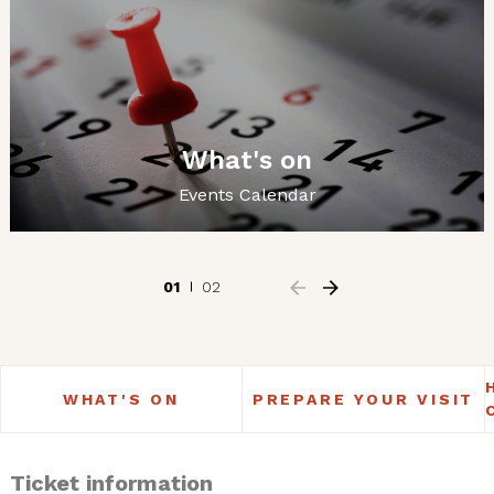
What's on
Events Calendar
01
02
WHAT'S ON
PREPARE YOUR VISIT
Ticket information