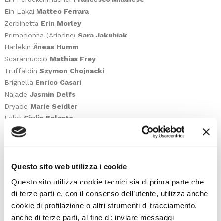
Ein Lakai
Matteo Ferrara
Zerbinetta
Erin Morley
Primadonna (Ariadne)
Sara Jakubiak
Harlekin
Äneas Humm
Scaramuccio
Mathias Frey
Truffaldin
Szymon Chojnacki
Brighella
Enrico Casari
Najade
Jasmin Delfs
Dryade
Marie Seidler
Echo
Giulia Bolcato
La Fenice Orchestra
Conductor
Markus Stenz
Director
Paul Curran
Questo sito web utilizza i cookie
Sets & Costumes
Gary McCann
Questo sito utilizza cookie tecnici sia di prima parte che
Lighting
Howard Hudson
di terze parti e, con il consenso dell’utente, utilizza anche
cookie di profilazione o altri strumenti di tracciamento,
anche di terze parti, al fine di: inviare messaggi