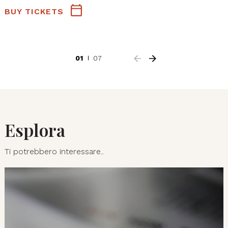
BUY TICKETS
01
07
Esplora
Ti potrebbero interessare..