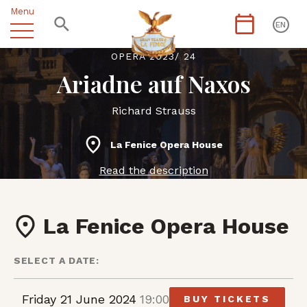
Menu
EN
OPERA 2023/ 24
Ariadne auf Naxos
Richard Strauss
La Fenice Opera House
Read the description
La Fenice Opera House
SELECT A DATE:
Friday 21 June 2024
19:00
BUY TICKETS