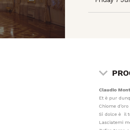
PR
Claudio Mont
Et è pur dun
Chiome d’oro
Sì dolce è
il
Lasciatemi m