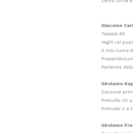
Zefiro torna e
Giacomo Cari
Tastata 65
Vaghi rai pupi
Il mio cuore 
Praeambolum
Partenza dal
Girolamo Ka
Canzone prima
Preludio XII a
Preludio II a 
Girolamo Fre