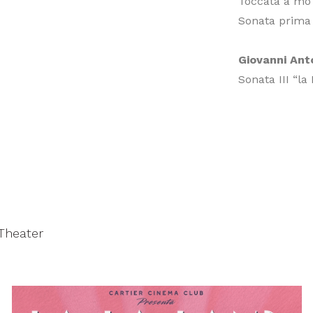
Toccata a mò
Sonata prima
Giovanni Ant
Sonata III “l
 Theater