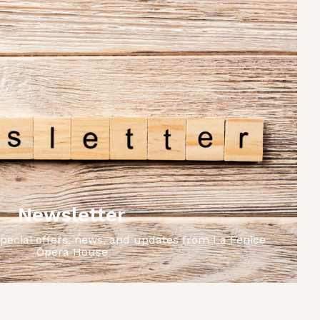
Newsletter
special offers, news, and updates from La Fenice
Opera House