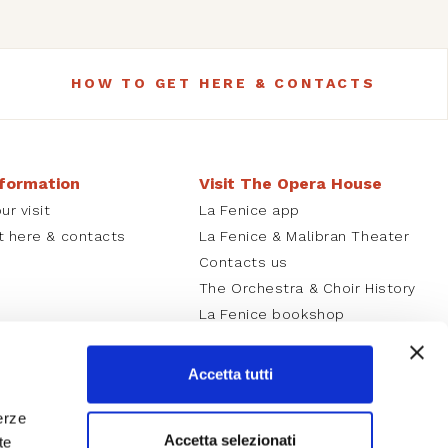
HOW TO GET HERE & CONTACTS
nformation
Visit The Opera House
ur visit
La Fenice app
t here & contacts
La Fenice & Malibran Theater
Contacts us
The Orchestra & Choir History
La Fenice bookshop
Careers
Accetta tutti
erze
Accetta selezionati
te