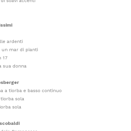
 di soavi accenti
ssimi
lle ardenti
è un mar di pianti
 17
la sua donna
psberger
 a tiorba e basso continuo
 tiorba sola
tiorba sola
scobaldi