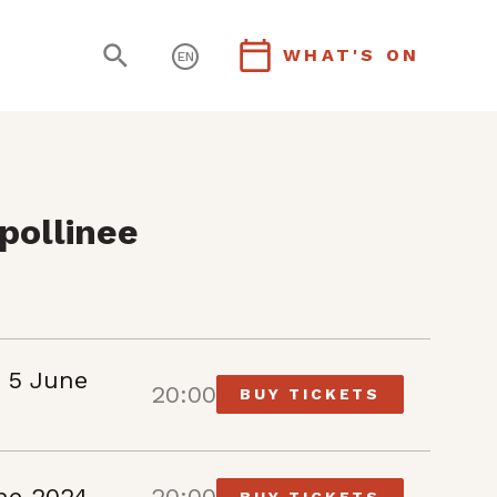
WHAT'S ON
EN
pollinee
 5 June
20:00
BUY TICKETS
une 2024
20:00
BUY TICKETS