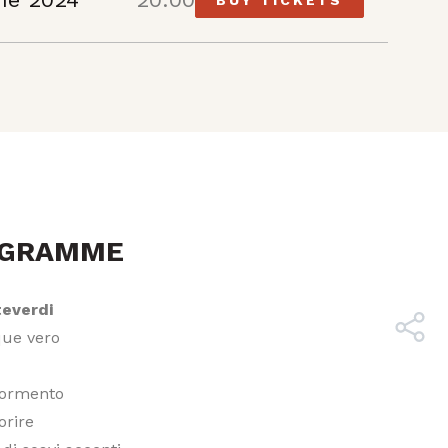
OGRAMME
everdi
que vero
 tormento
orire