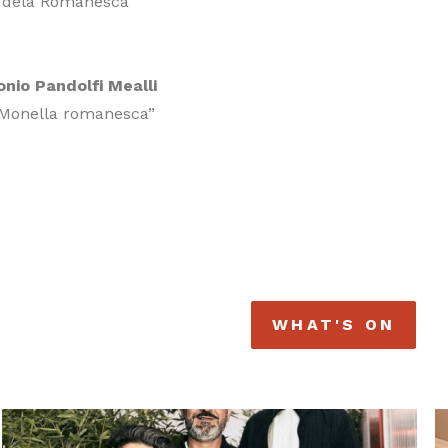
 dela Romanesca
onio Pandolfi Mealli
a Monella romanesca”
WHAT'S ON