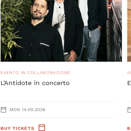
EVENTO IN COLLABORAZIONE
A
L’Antidote in concerto
E
MON 14.09.2026
BUY TICKETS
B