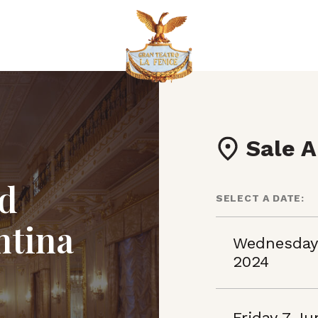
Sale A
nd
SELECT A DATE:
ntina
Wednesday
2024
Friday 7 J