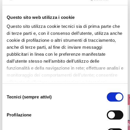
Questo sito web utilizza i cookie
Questo sito utilizza cookie tecnici sia di prima parte che
di terze parti e, con il consenso dell’utente, utilizza anche
Upcoming events
cookie di profilazione o altri strumenti di tracciamento,
anche di terze parti, al fine di: inviare messaggi
pubblicitari in linea con le preferenze manifestate
All upcoming events from La Fenice or Malibran Theater
dall’utente stesso nell’ambito dell’utilizzo delle
funzionalità e della navigazione in rete; effettuare analisi e
WHAT'S ON
monitoraggio dei comportamenti dell’utente; consentire
all’utente di effettuare comunicazioni e interazioni
attraverso i social. Cliccando sul tasto “ACCETTA
Selezione
TUTTI”, l’utente acconsente all’uso di tutti i cookie non
Tecnici (sempre attivi)
del
tecnici, inclusi quindi quelli di profilazione, analitici e
consenso
social. Il consenso è facoltativo e può essere revocato in
Profilazione
qualsiasi momento. Se l’utente desidera modificare le
proprie preferenze può cliccare sul tasto In basso a