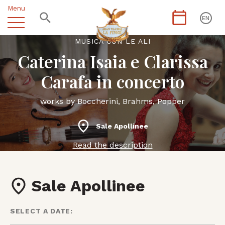
Menu
EN
MUSICA CON LE ALI
Caterina Isaia e Clarissa
Carafa in concerto
works by Boccherini, Brahms, Popper
Sale Apollinee
Read the description
Sale Apollinee
SELECT A DATE: