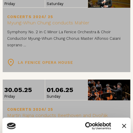
Friday
Saturday
CONCERTS 2024/ 25
Myung-Whun Chung conducts Mahler
Symphony No. 2 in C Minor La Fenice Orchestra & Choir
Conductor Myung-Whun Chung Chorus Master Alfonso Caiani
soprano ...
LA FENICE OPERA HOUSE
FROM
TO
30.05.25
01.06.25
Friday
Sunday
CONCERTS 2024/ 25
Martin Rajna conducts Beethoven and Dvořák
La Fenice Orchestra conductor Martin Rajna The Concert lasts
about 1 hour and 35 minutes, including one ...