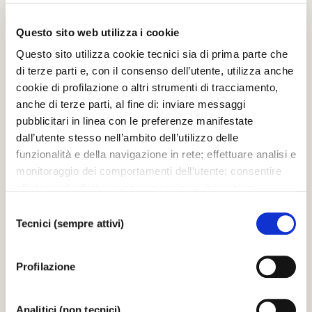
Questo sito web utilizza i cookie
LA FENICE OPERA HOUSE
Questo sito utilizza cookie tecnici sia di prima parte che
di terze parti e, con il consenso dell’utente, utilizza anche
FROM
TO
cookie di profilazione o altri strumenti di tracciamento,
07.06.25
08.06.25
anche di terze parti, al fine di: inviare messaggi
Saturday
Sunday
pubblicitari in linea con le preferenze manifestate
dall’utente stesso nell’ambito dell’utilizzo delle
CONCERTS 2024/ 25
funzionalità e della navigazione in rete; effettuare analisi e
Manlio Benzi conducts Chopin and Sibelius
monitoraggio dei comportamenti dell’utente; consentire
La Fenice Orchestra conductor Manlio Benzi piano Giacomo
all’utente di effettuare comunicazioni e interazioni
Menegardi Premio Venezia 2023, Venice Piano Competition
attraverso i social. Cliccando sul tasto “ACCETTA
Selezione
TUTTI”, l’utente acconsente all’uso di tutti i cookie non
Tecnici (sempre attivi)
del
tecnici, inclusi quindi quelli di profilazione, analitici e
MALIBRAN THEATRE
consenso
social. Il consenso è facoltativo e può essere revocato in
Profilazione
qualsiasi momento. Se l’utente desidera modificare le
FROM
TO
proprie preferenze può cliccare sul tasto In basso a
27.06.25
29.06.25
sinistra dello schermo. Per sapere di più sui cookie che
Analitici (non tecnici)