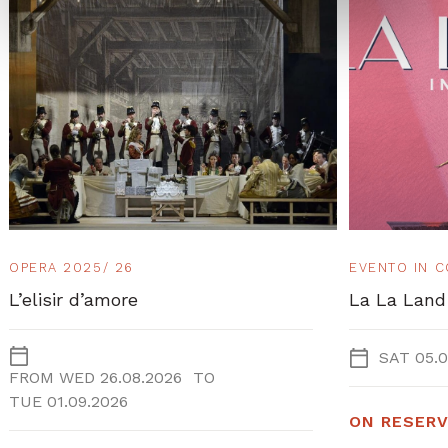
OPERA 2025/ 26
EVENTO IN 
L’elisir d’amore
La La Land
SAT 05.0
FROM
WED 26.08.2026
TO
TUE 01.09.2026
ON RESERV