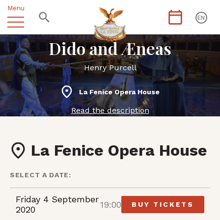
Menu
EN
Dido and Æneas
Henry Purcell
La Fenice Opera House
Read the description
La Fenice Opera House
SELECT A DATE:
Friday 4 September
19:00
BUY TICKETS
2020