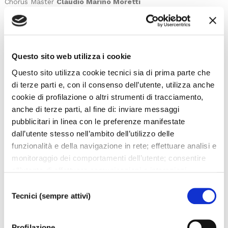
Chorus Master
Claudio Marino Moretti
continuo
Alessandro Zanardi
cello
Dario Pisasale, Francesco Tomasi
tiorba
,
arciliuto
,
baroque
Questo sito web utilizza i cookie
guitar
Questo sito utilizza cookie tecnici sia di prima parte che
Luca Oberti
harpsichord
,
organo positivo
di terze parti e, con il consenso dell’utente, utilizza anche
cookie di profilazione o altri strumenti di tracciamento,
dancers
anche di terze parti, al fine di: inviare messaggi
Melissa Cosseta, Angelica Mattiazzi, Alice Pan, Fabio Caputo
pubblicitari in linea con le preferenze manifestate
Associazione Deos Danse Ensemble Opera Studio
dall’utente stesso nell’ambito dell’utilizzo delle
funzionalità e della navigazione in rete; effettuare analisi e
VOUCHER
monitoraggio dei comportamenti dell’utente; consentire
all’utente di effettuare comunicazioni e interazioni
attraverso i social. Cliccando sul tasto “ACCETTA
Selezione
DOWNLOAD POSTER
TUTTI”, l’utente acconsente all’uso di tutti i cookie non
Tecnici (sempre attivi)
del
DOWNLOAD PROGRAMME
tecnici, inclusi quindi quelli di profilazione, analitici e
consenso
social. Il consenso è facoltativo e può essere revocato in
Profilazione