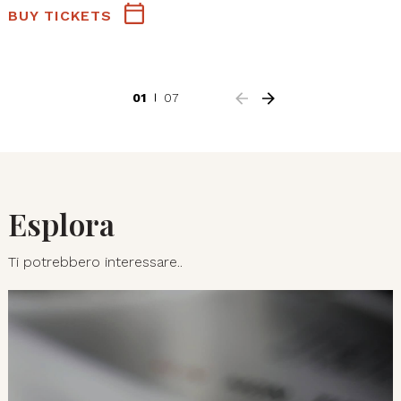
BUY TICKETS
01
07
Esplora
Ti potrebbero interessare..