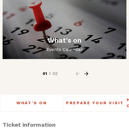
What's on
Events Calendar
01
02
WHAT'S ON
PREPARE YOUR VISIT
Ticket information