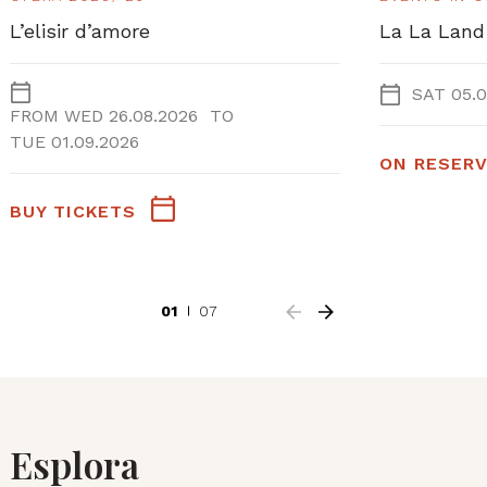
L’elisir d’amore
La La Land
SAT 05.0
FROM
WED 26.08.2026
TO
TUE 01.09.2026
ON RESERV
BUY TICKETS
01
07
Esplora