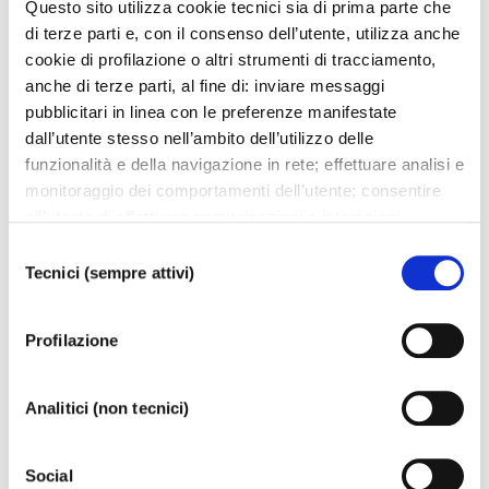
Questo sito utilizza cookie tecnici sia di prima parte che
di terze parti e, con il consenso dell’utente, utilizza anche
Requiebro
cookie di profilazione o altri strumenti di tracciamento,
choreography by Antonio Pérez
anche di terze parti, al fine di: inviare messaggi
music by Johann Sebastian Bach and José de Nebra
pubblicitari in linea con le preferenze manifestate
dall’utente stesso nell’ambito dell’utilizzo delle
Nada más y nada menos
funzionalità e della navigazione in rete; effettuare analisi e
choreography by Miguel Fuente
monitoraggio dei comportamenti dell’utente; consentire
music by Carlos Nuñez
all’utente di effettuare comunicazioni e interazioni
attraverso i social. Cliccando sul tasto “ACCETTA
Selezione
TUTTI”, l’utente acconsente all’uso di tutti i cookie non
Tecnici (sempre attivi)
del
tecnici, inclusi quindi quelli di profilazione, analitici e
consenso
DOWNLOAD POSTER
social. Il consenso è facoltativo e può essere revocato in
Profilazione
qualsiasi momento. Se l’utente desidera modificare le
proprie preferenze può cliccare sul tasto In basso a
sinistra dello schermo. Per sapere di più sui cookie che
Analitici (non tecnici)
usiamo può accedere alla
COOKIE POLICY
da dove è
Upcoming events
possibile modificare o revocare il consenso. Chiudendo
Social
questo banner - cliccando sulla X in alto a destra -