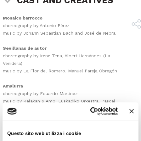
CAST AND CREATIVES
Mosaico barrocco
choreography by Antonio Pérez
music by Johann Sebastian Bach and José de Nebra
Sevillanas de autor
choreography by Irene Tena, Albert Hernández (La
Venidera)
music by La Flor del Romero. Manuel Pareja Obregón
Amalurra
choreography by Eduardo Martinez
music by Kalakan & Amp, Euskadiko Orkestra, Pascal
Gaigne and Manuel Garcia Matos
Entre cuerdas
choreography by Axel Galán
Questo sito web utilizza i cookie
music by Victor Guadiana and Alberto Iglesias