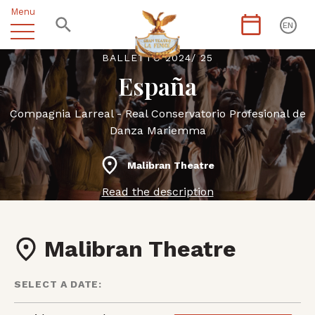
Menu
EN
BALLETTO 2024/ 25
España
Compagnia Larreal - Real Conservatorio Profesional de
Danza Mariemma
Malibran Theatre
Read the description
Malibran Theatre
SELECT A DATE: