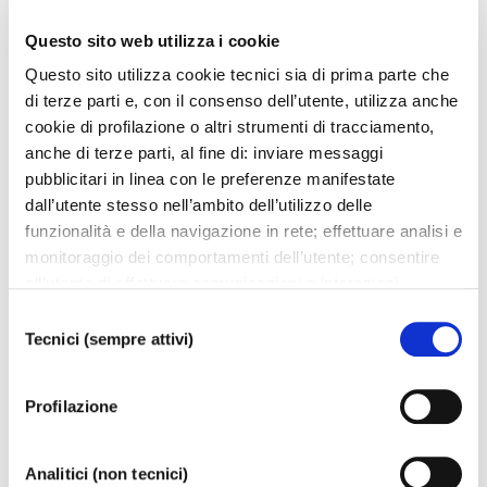
Michele Modesto Casarin
Questo sito web utilizza i cookie
soprano
Giuseppina Perna
Questo sito utilizza cookie tecnici sia di prima parte che
soprano
Ilenia Tosatto
di terze parti e, con il consenso dell’utente, utilizza anche
cookie di profilazione o altri strumenti di tracciamento,
Ensemble Harmonia Prattica
anche di terze parti, al fine di: inviare messaggi
Tailoring
Sartoria Dietro le Quinte
pubblicitari in linea con le preferenze manifestate
Masks
Brat Teatro
dall’utente stesso nell’ambito dell’utilizzo delle
funzionalità e della navigazione in rete; effettuare analisi e
monitoraggio dei comportamenti dell’utente; consentire
all’utente di effettuare comunicazioni e interazioni
La Fenice production
attraverso i social. Cliccando sul tasto “ACCETTA
Selezione
with Pantakin Commedia, Woodstock Teatro
TUTTI”, l’utente acconsente all’uso di tutti i cookie non
Tecnici (sempre attivi)
del
tecnici, inclusi quindi quelli di profilazione, analitici e
consenso
social. Il consenso è facoltativo e può essere revocato in
Profilazione
qualsiasi momento. Se l’utente desidera modificare le
DOWNLOAD PROGRAMME
proprie preferenze può cliccare sul tasto In basso a
sinistra dello schermo. Per sapere di più sui cookie che
Analitici (non tecnici)