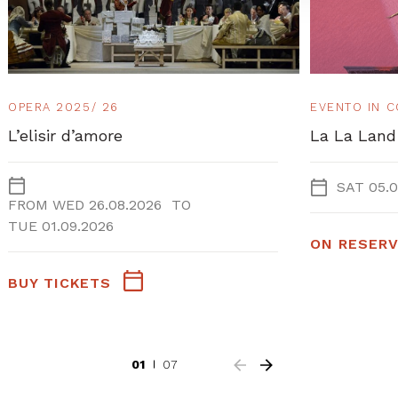
OPERA 2025/ 26
EVENTO IN 
L’elisir d’amore
La La Land
SAT 05.0
FROM
WED 26.08.2026
TO
TUE 01.09.2026
ON RESERV
BUY TICKETS
01
07