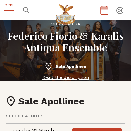
Menu
EN
MUSIKÀMERA
Federico Fiorio & Karalis
Antiqua Ensemble
Sale Apollinee
Read the description
Sale Apollinee
SELECT A DATE:
Tuesday 31 March