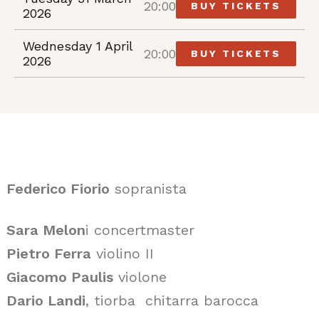
20:00
BUY TICKETS
2026
Wednesday 1 April
20:00
BUY TICKETS
2026
Federico Fiorio
sopranista
Sara Melon
i concertmaster
Pietro Ferra
violino II
Giacomo Paulis
violone
Dario Landi
, tiorba chitarra barocca