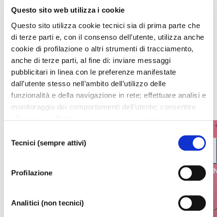
Questo sito web utilizza i cookie
Questo sito utilizza cookie tecnici sia di prima parte che
Upcoming events
di terze parti e, con il consenso dell’utente, utilizza anche
cookie di profilazione o altri strumenti di tracciamento,
All upcoming events from La Fenice or Malibran Theater
anche di terze parti, al fine di: inviare messaggi
pubblicitari in linea con le preferenze manifestate
dall’utente stesso nell’ambito dell’utilizzo delle
WHAT'S ON
funzionalità e della navigazione in rete; effettuare analisi e
monitoraggio dei comportamenti dell’utente; consentire
all’utente di effettuare comunicazioni e interazioni
attraverso i social. Cliccando sul tasto “ACCETTA
Selezione
TUTTI”, l’utente acconsente all’uso di tutti i cookie non
Tecnici (sempre attivi)
del
tecnici, inclusi quindi quelli di profilazione, analitici e
consenso
social. Il consenso è facoltativo e può essere revocato in
Profilazione
qualsiasi momento. Se l’utente desidera modificare le
proprie preferenze può cliccare sul tasto In basso a
sinistra dello schermo. Per sapere di più sui cookie che
Analitici (non tecnici)
usiamo può accedere alla
COOKIE POLICY
da dove è