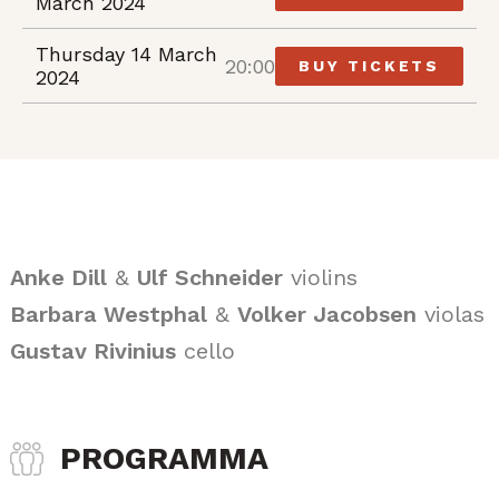
March 2024
Thursday 14 March
20:00
BUY TICKETS
2024
Anke Dill
&
Ulf Schneider
violins
Barbara Westphal
&
Volker Jacobsen
violas
Gustav Rivinius
cello
PROGRAMMA