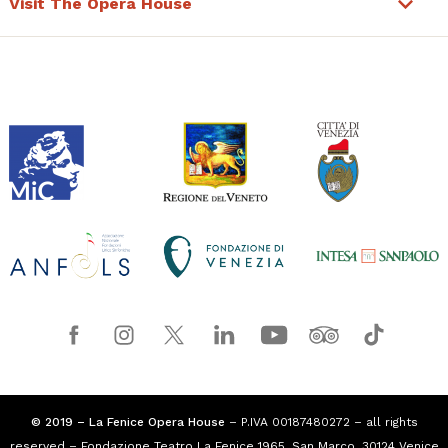
Visit The Opera House
© 2019 – La Fenice Opera House
– P.IVA 00187480272 – all rights
reserved – Fondazione Teatro La Fenice 1965, San Marco, 30124 Venice