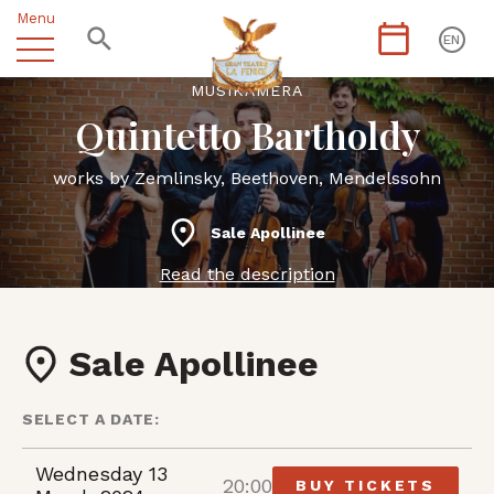
Menu
EN
MUSIKÀMERA
Quintetto Bartholdy
works by Zemlinsky, Beethoven, Mendelssohn
Sale Apollinee
Read the description
Sale Apollinee
SELECT A DATE:
Wednesday 13
20:00
BUY TICKETS