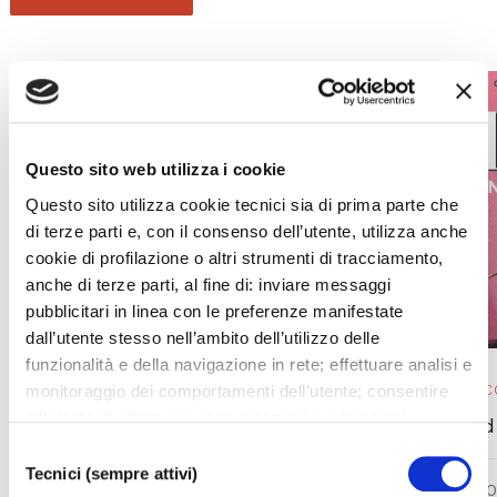
Questo sito web utilizza i cookie
Questo sito utilizza cookie tecnici sia di prima parte che
di terze parti e, con il consenso dell’utente, utilizza anche
cookie di profilazione o altri strumenti di tracciamento,
anche di terze parti, al fine di: inviare messaggi
pubblicitari in linea con le preferenze manifestate
dall’utente stesso nell’ambito dell’utilizzo delle
funzionalità e della navigazione in rete; effettuare analisi e
monitoraggio dei comportamenti dell’utente; consentire
OPERA 2025/ 26
EVENTO IN 
all’utente di effettuare comunicazioni e interazioni
L’elisir d’amore
La La Land
attraverso i social. Cliccando sul tasto “ACCETTA
Selezione
TUTTI”, l’utente acconsente all’uso di tutti i cookie non
Tecnici (sempre attivi)
del
SAT 05.0