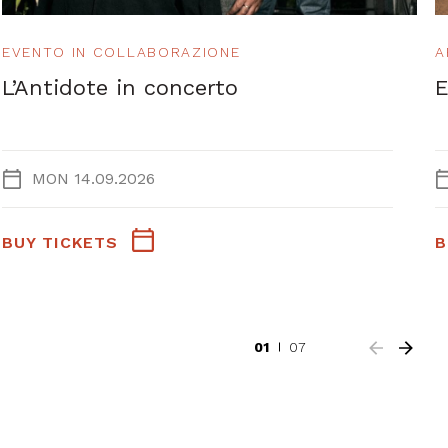
EVENTO IN COLLABORAZIONE
A
L’Antidote in concerto
E
MON 14.09.2026
BUY TICKETS
B
01
07