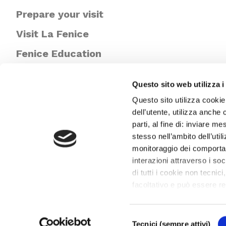
Prepare your visit
Visit La Fenice
Fenice Education
Newsletter
Questo sito web utilizza i
Questo sito utilizza cookie
dell’utente, utilizza anche 
parti, al fine di: inviare m
stesso nell’ambito dell’util
monitoraggio dei comportame
interazioni attraverso i s
di tutti i cookie non tecnici
facoltativo e può essere r
proprie preferenze può clic
cookie che usiamo può ac
Selezione
revocare il consenso. Chiu
Tecnici (sempre attivi)