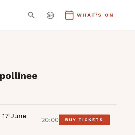
WHAT'S ON
EN
pollinee
 17 June
20:00
BUY TICKETS