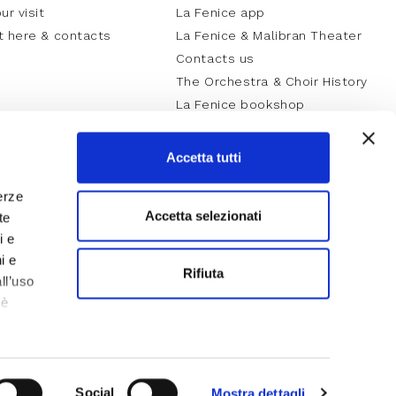
ur visit
La Fenice app
t here & contacts
La Fenice & Malibran Theater
Contacts us
The Orchestra & Choir History
La Fenice bookshop
Careers
Accetta tutti
erze
Accetta selezionati
te
i e
i e
Rifiuta
ll’uso
 è
iù sui
te non
Social
Mostra dettagli