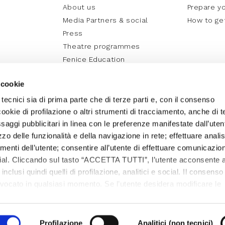
About us
Prepare yo
Media Partners & social
How to ge
Press
Theatre programmes
Fenice Education
La Fenice online
 cookie
 tecnici sia di prima parte che di terze parti e, con il consenso
cookie di profilazione o altri strumenti di tracciamento, anche di t
essaggi pubblicitari in linea con le preferenze manifestate dall’uten
izzo delle funzionalità e della navigazione in rete; effettuare analis
nti dell’utente; consentire all’utente di effettuare comunicazion
ocial. Cliccando sul tasto “ACCETTA TUTTI”, l’utente acconsente a
, inclusi quindi quelli di profilazione, analitici e social. Il consenso
evocato in qualsiasi momento. Se l’utente desidera modificare le
care sul tasto In basso a sinistra dello schermo. Per sapere di p
cedere alla
COOKIE POLICY
da dove è possibile modificare o
dendo questo banner - cliccando sulla X in alto a destra - l’uten
Profilazione
Analitici (non tecnici)