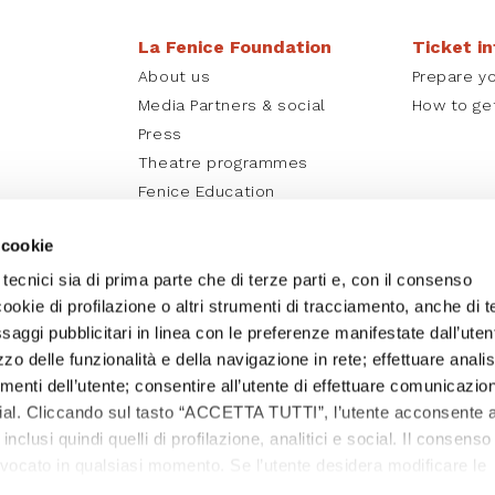
La Fenice Foundation
Ticket i
About us
Prepare yo
Media Partners & social
How to ge
Press
Theatre programmes
Fenice Education
La Fenice online
 cookie
 tecnici sia di prima parte che di terze parti e, con il consenso
cookie di profilazione o altri strumenti di tracciamento, anche di t
essaggi pubblicitari in linea con le preferenze manifestate dall’uten
izzo delle funzionalità e della navigazione in rete; effettuare analis
nti dell’utente; consentire all’utente di effettuare comunicazion
ocial. Cliccando sul tasto “ACCETTA TUTTI”, l’utente acconsente a
, inclusi quindi quelli di profilazione, analitici e social. Il consenso
evocato in qualsiasi momento. Se l’utente desidera modificare le
care sul tasto In basso a sinistra dello schermo. Per sapere di p