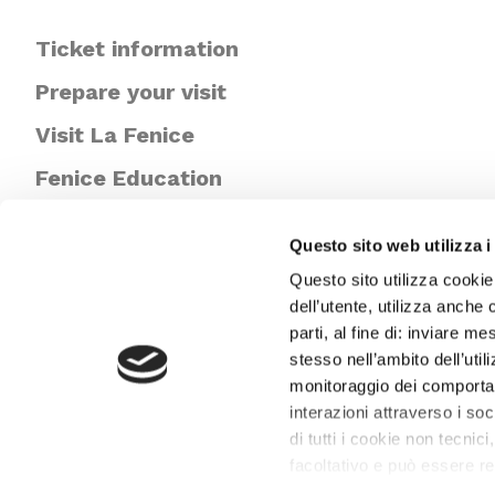
Ticket information
Prepare your visit
Visit La Fenice
Fenice Education
Newsletter
Questo sito web utilizza i
Questo sito utilizza cookie
dell’utente, utilizza anche 
parti, al fine di: inviare m
stesso nell’ambito dell’util
monitoraggio dei comportame
interazioni attraverso i s
di tutti i cookie non tecnici
facoltativo e può essere r
proprie preferenze può clic