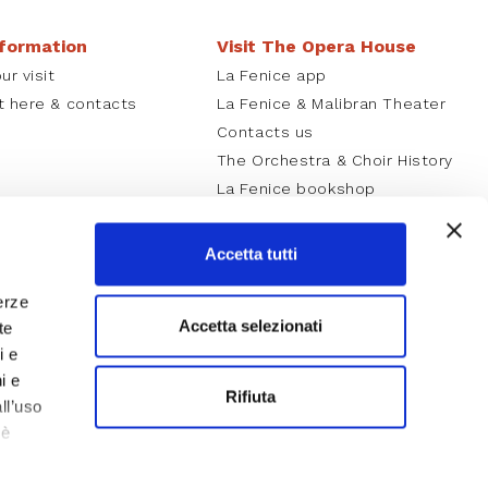
nformation
Visit The Opera House
ur visit
La Fenice app
t here & contacts
La Fenice & Malibran Theater
Contacts us
The Orchestra & Choir History
La Fenice bookshop
Careers
Accetta tutti
erze
Accetta selezionati
te
i e
i e
Rifiuta
ll’uso
 è
iù sui