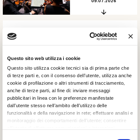
09.07.2026
SPETTACOLI
Morricone Night (Concerto del Teatro La Fenice in
Piazza San Marco)
© Ufficio stampa
Questo sito web utilizza i cookie
HD
Questo sito utilizza cookie tecnici sia di prima parte che
di terze parti e, con il consenso dell’utente, utilizza anche
08.07.2026
cookie di profilazione o altri strumenti di tracciamento,
anche di terze parti, al fine di: inviare messaggi
pubblicitari in linea con le preferenze manifestate
dall’utente stesso nell’ambito dell’utilizzo delle
SPETTACOLI
funzionalità e della navigazione in rete; effettuare analisi e
Morricone Night
monitoraggio dei comportamenti dell’utente; consentire
© Manuel Silvestri
all’utente di effettuare comunicazioni e interazioni
attraverso i social. Cliccando sul tasto “ACCETTA
Selezione