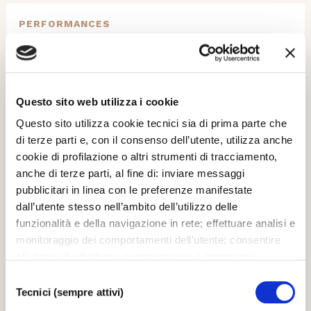
PERFORMANCES
New Year's Concert 2021
© Michele Crosera
HD
Questo sito web utilizza i cookie
Questo sito utilizza cookie tecnici sia di prima parte che
01.01.2021
di terze parti e, con il consenso dell’utente, utilizza anche
cookie di profilazione o altri strumenti di tracciamento,
anche di terze parti, al fine di: inviare messaggi
PERFORMANCES
pubblicitari in linea con le preferenze manifestate
New Year's Concert 2021
dall’utente stesso nell’ambito dell’utilizzo delle
© Michele Crosera
funzionalità e della navigazione in rete; effettuare analisi e
monitoraggio dei comportamenti dell’utente; consentire
all’utente di effettuare comunicazioni e interazioni
HD
attraverso i social. Cliccando sul tasto “ACCETTA
Selezione
01.01.2021
TUTTI”, l’utente acconsente all’uso di tutti i cookie non
Tecnici (sempre attivi)
del
tecnici, inclusi quindi quelli di profilazione, analitici e