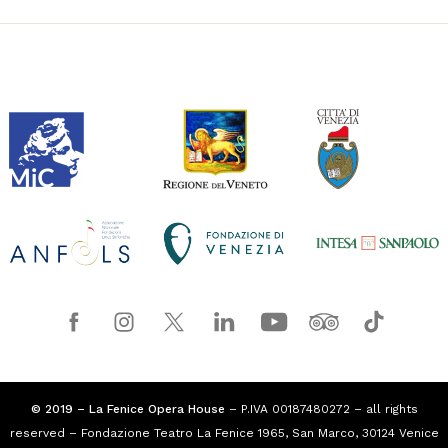
© 2019 – La Fenice Opera House
– P.IVA 00187480272 – all rights
reserved – Fondazione Teatro La Fenice 1965, San Marco, 30124 Venice