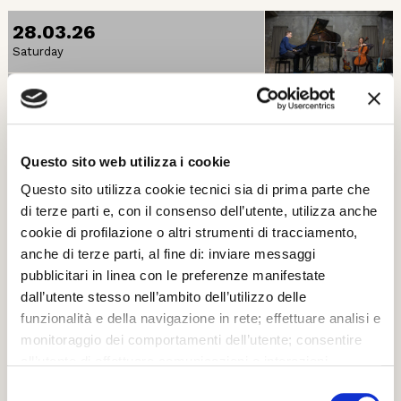
28.03.26
Saturday
JAZZ
David Helbock / Julia Hofer Duo
David Helbock Piano Julia Hofer Electric Bass Guitar David
Questo sito web utilizza i cookie
Helbock, a flagship of Austrian jazz, captivates audiences
worldwide ...
Questo sito utilizza cookie tecnici sia di prima parte che
di terze parti e, con il consenso dell’utente, utilizza anche
cookie di profilazione o altri strumenti di tracciamento,
SALE APOLLINEE
anche di terze parti, al fine di: inviare messaggi
pubblicitari in linea con le preferenze manifestate
dall’utente stesso nell’ambito dell’utilizzo delle
11.04.26
funzionalità e della navigazione in rete; effettuare analisi e
Saturday
monitoraggio dei comportamenti dell’utente; consentire
all’utente di effettuare comunicazioni e interazioni
JAZZ
attraverso i social. Cliccando sul tasto “ACCETTA
Selezione
Tom Ollendorff Quartet – Where in the World