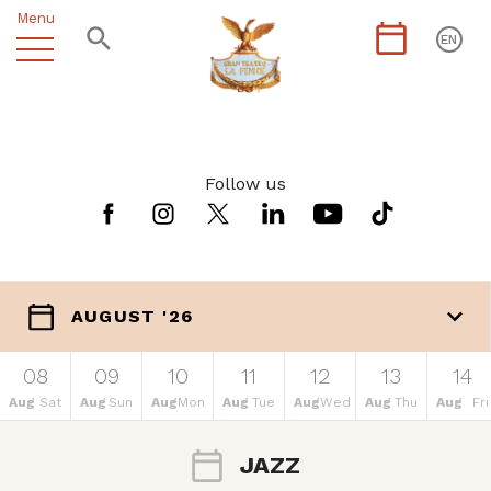
Menu
EN
Follow us
AUGUST '26
08
09
10
11
12
13
14
Aug
Sat
Aug
Sun
Aug
Mon
Aug
Tue
Aug
Wed
Aug
Thu
Aug
Fri
JAZZ