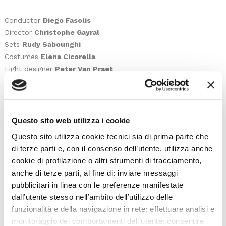
Conductor
Diego Fasolis
Director
Christophe Gayral
Sets
Rudy Sabounghi
Costumes
Elena Cicorella
Light designer
Peter Van Praet
Farnace
Carlo Vistoli
Berenice
Lucia Cirillo
Tamiri
Sonia Prina
Questo sito web utilizza i cookie
Selinda
Rosa Bove
Questo sito utilizza cookie tecnici sia di prima parte che
Pompeo
Giuseppe Valentino Buzza
di terze parti e, con il consenso dell’utente, utilizza anche
Gilade
Raffaele Pe
cookie di profilazione o altri strumenti di tracciamento,
Aquilio
David Ferri Durà
anche di terze parti, al fine di: inviare messaggi
pubblicitari in linea con le preferenze manifestate
Orchestra e Coro del Teatro La Fenice
dall’utente stesso nell’ambito dell’utilizzo delle
Chorus Master
Claudio Marino Moretti
funzionalità e della navigazione in rete; effettuare analisi e
Piccoli Cantori Veneziani
monitoraggio dei comportamenti dell’utente; consentire