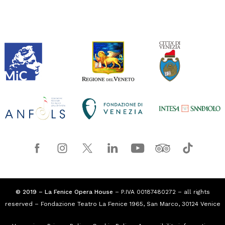
© 2019 – La Fenice Opera House
– P.IVA 00187480272 – all rights
reserved – Fondazione Teatro La Fenice 1965, San Marco, 30124 Venice