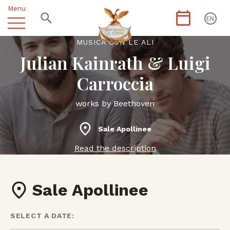
Menu
EN
MUSICA CON LE ALI
Julian Kainrath & Luigi
Carroccia
works by Beethoven
Sale Apollinee
Read the description
Sale Apollinee
SELECT A DATE: