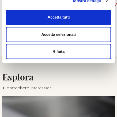
Mostra dettagli
ON RESERV
BUY TICKETS
Accetta tutti
Accetta selezionati
01
07
Rifiuta
Esplora
Ti potrebbero interessare..