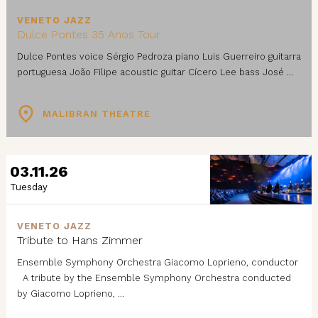
VENETO JAZZ
Dulce Pontes 35 Anos Tour
Dulce Pontes voice Sérgio Pedroza piano Luis Guerreiro guitarra
portuguesa João Filipe acoustic guitar Cícero Lee bass José ...
MALIBRAN THEATRE
03.11.26
Tuesday
VENETO JAZZ
Tribute to Hans Zimmer
Ensemble Symphony Orchestra Giacomo Loprieno, conductor
A tribute by the Ensemble Symphony Orchestra conducted
by Giacomo Loprieno, ...