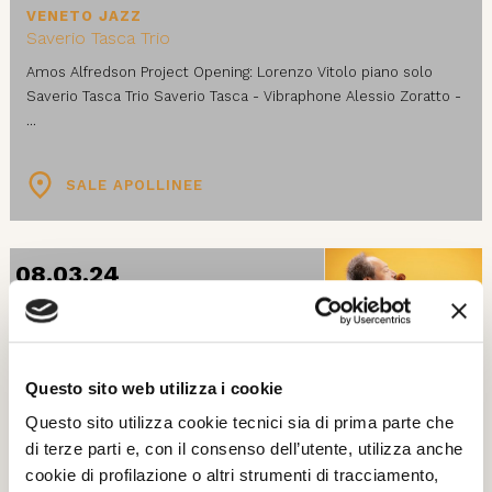
VENETO JAZZ
Saverio Tasca Trio
Amos Alfredson Project Opening: Lorenzo Vitolo piano solo
Saverio Tasca Trio Saverio Tasca - Vibraphone Alessio Zoratto -
...
SALE APOLLINEE
08.03.24
Friday
VENETO JAZZ
Luca Ciarla solOrkestra
Questo sito web utilizza i cookie
Luca Ciarla solOrkestra Violin alchemist Luca Ciarla creates his
Questo sito utilizza cookie tecnici sia di prima parte che
music with a loop pedal, his voice and various ...
di terze parti e, con il consenso dell’utente, utilizza anche
cookie di profilazione o altri strumenti di tracciamento,