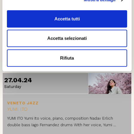
VENETO JAZZ
Adrien Brandeis Quartet
Accetta tutti
Adrien Brandeis Quartet Adrien Brandeis piano Felipe Cabrera
double bass Andy Berald-Catelo drums Abraham Mansfarroll
Accetta selezionati
percussion Adrien Brandeis, ...
SALE APOLLINEE
Rifiuta
27.04.24
Saturday
VENETO JAZZ
YUMI ITO
YUMI ITO Yumi Ito voice, piano, composition Nadav Erlich
double bass Iago Fernandez drums With her voice, Yumi ...