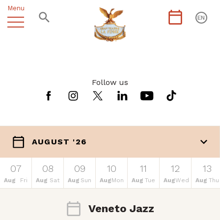
Menu
EN
Follow us
AUGUST '26
07
08
09
10
11
12
13
Aug
Fri
Aug
Sat
Aug
Sun
Aug
Mon
Aug
Tue
Aug
Wed
Aug
Thu
Veneto Jazz