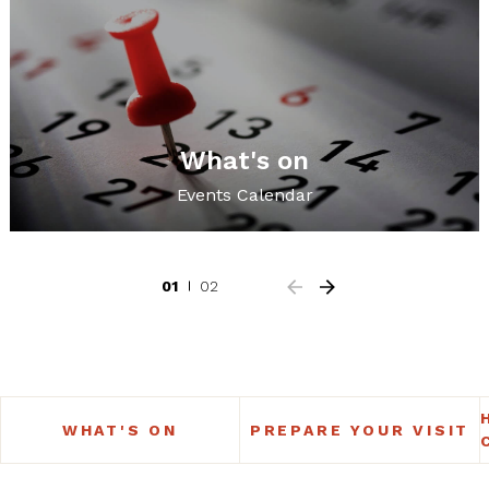
What's on
Events Calendar
01
02
WHAT'S ON
PREPARE YOUR VISIT