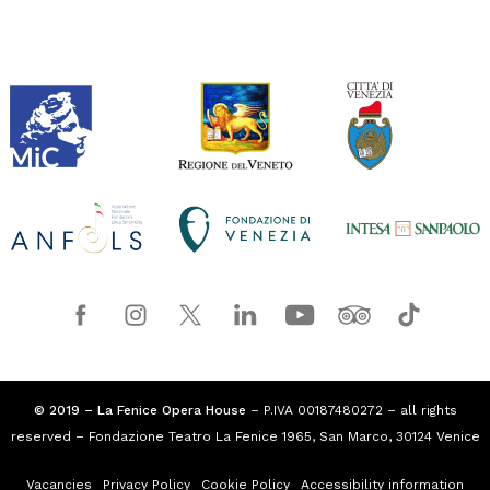
© 2019 – La Fenice Opera House
– P.IVA 00187480272 – all rights
reserved – Fondazione Teatro La Fenice 1965, San Marco, 30124 Venice
Vacancies
Privacy Policy
Cookie Policy
Accessibility information