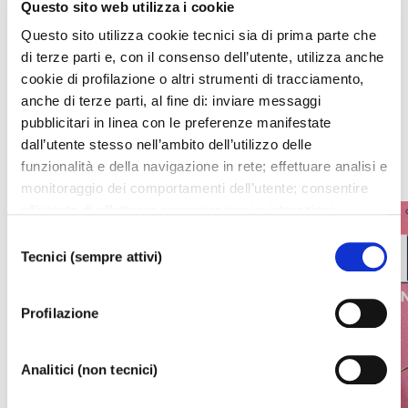
Questo sito web utilizza i cookie
Upcoming events
Questo sito utilizza cookie tecnici sia di prima parte che
di terze parti e, con il consenso dell’utente, utilizza anche
All upcoming events from La Fenice or Malibran Theater
cookie di profilazione o altri strumenti di tracciamento,
anche di terze parti, al fine di: inviare messaggi
pubblicitari in linea con le preferenze manifestate
WHAT'S ON
dall’utente stesso nell’ambito dell’utilizzo delle
funzionalità e della navigazione in rete; effettuare analisi e
monitoraggio dei comportamenti dell’utente; consentire
all’utente di effettuare comunicazioni e interazioni
attraverso i social. Cliccando sul tasto “ACCETTA
Selezione
TUTTI”, l’utente acconsente all’uso di tutti i cookie non
Tecnici (sempre attivi)
del
tecnici, inclusi quindi quelli di profilazione, analitici e
consenso
social. Il consenso è facoltativo e può essere revocato in
Profilazione
qualsiasi momento. Se l’utente desidera modificare le
proprie preferenze può cliccare sul tasto In basso a
sinistra dello schermo. Per sapere di più sui cookie che
Analitici (non tecnici)
usiamo può accedere alla
COOKIE POLICY
da dove è
possibile modificare o revocare il consenso. Chiudendo