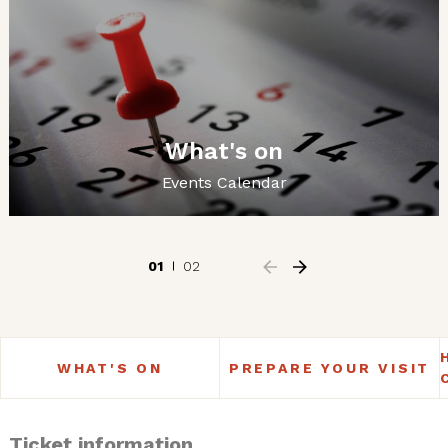
What's on
Events Calendar
01
02
WHAT'S ON
PREPARE YOUR VISIT
Ticket information