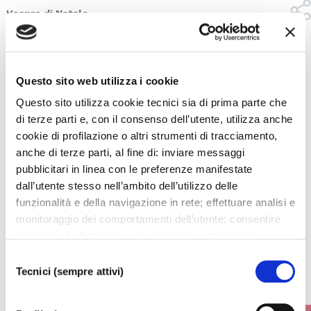
Vespro di Natale
Ricostruzione di un vespro di Natale a San Marco nel
1675
Questo sito web utilizza i cookie
Questo sito utilizza cookie tecnici sia di prima parte che
di terze parti e, con il consenso dell’utente, utilizza anche
cookie di profilazione o altri strumenti di tracciamento,
anche di terze parti, al fine di: inviare messaggi
pubblicitari in linea con le preferenze manifestate
Upcoming events
dall’utente stesso nell’ambito dell’utilizzo delle
funzionalità e della navigazione in rete; effettuare analisi e
All upcoming events from La Fenice or Malibran Theater
monitoraggio dei comportamenti dell’utente; consentire
all’utente di effettuare comunicazioni e interazioni
WHAT'S ON
attraverso i social. Cliccando sul tasto “ACCETTA
Selezione
TUTTI”, l’utente acconsente all’uso di tutti i cookie non
Tecnici (sempre attivi)
del
tecnici, inclusi quindi quelli di profilazione, analitici e
consenso
social. Il consenso è facoltativo e può essere revocato in