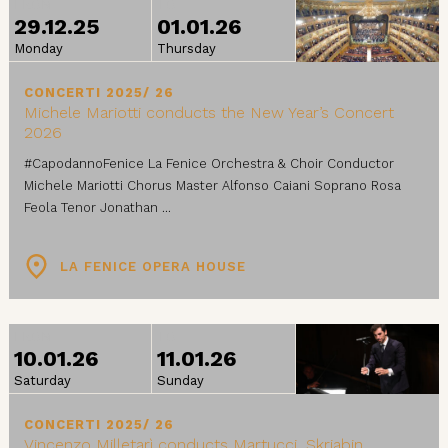
FROM
TO
29.12.25
01.01.26
Monday
Thursday
CONCERTI 2025/ 26
Michele Mariotti conducts the New Year’s Concert
2026
#CapodannoFenice La Fenice Orchestra & Choir Conductor
Michele Mariotti Chorus Master Alfonso Caiani Soprano Rosa
Feola Tenor Jonathan ...
LA FENICE OPERA HOUSE
FROM
TO
10.01.26
11.01.26
Saturday
Sunday
CONCERTI 2025/ 26
Vincenzo Milletarì conducts Martucci, Skrjabin,