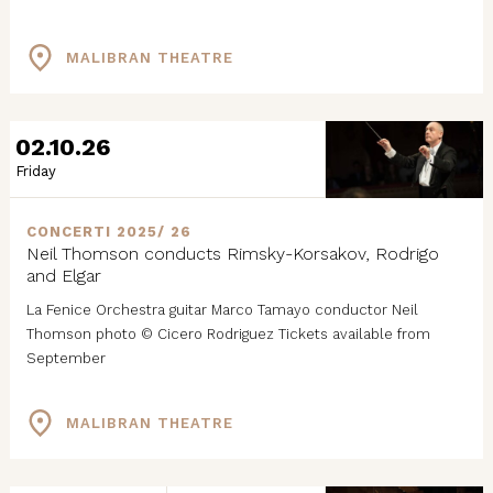
MALIBRAN THEATRE
02.10.26
Friday
CONCERTI 2025/ 26
Neil Thomson conducts Rimsky-Korsakov, Rodrigo
and Elgar
La Fenice Orchestra guitar Marco Tamayo conductor Neil
Thomson photo © Cicero Rodriguez Tickets available from
September
MALIBRAN THEATRE