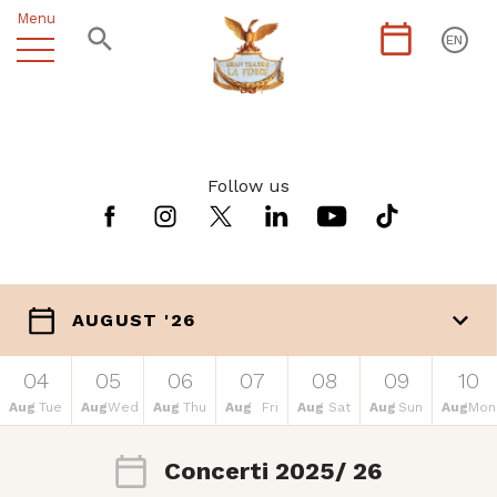
Menu
EN
Follow us
AUGUST '26
04
05
06
07
08
09
10
Aug
Tue
Aug
Wed
Aug
Thu
Aug
Fri
Aug
Sat
Aug
Sun
Aug
Mon
Concerti 2025/ 26