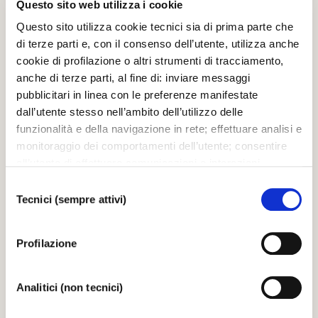
Questo sito web utilizza i cookie
Friday
Questo sito utilizza cookie tecnici sia di prima parte che
di terze parti e, con il consenso dell’utente, utilizza anche
CONCERTI 2025/ 26
cookie di profilazione o altri strumenti di tracciamento,
Alpesh Chauhan conducts Smetana, Kodály and
anche di terze parti, al fine di: inviare messaggi
Sibelius
pubblicitari in linea con le preferenze manifestate
La Fenice Orchestra conductor Alpesh Chauhan The Concert
dall’utente stesso nell’ambito dell’utilizzo delle
lasts about 1 hour and 40 minutes with an interval
funzionalità e della navigazione in rete; effettuare analisi e
monitoraggio dei comportamenti dell’utente; consentire
LA FENICE OPERA HOUSE
all’utente di effettuare comunicazioni e interazioni
attraverso i social. Cliccando sul tasto “ACCETTA
Selezione
TUTTI”, l’utente acconsente all’uso di tutti i cookie non
Tecnici (sempre attivi)
del
FROM
TO
tecnici, inclusi quindi quelli di profilazione, analitici e
consenso
02.05.26
03.05.26
social. Il consenso è facoltativo e può essere revocato in
Saturday
Sunday
Profilazione
qualsiasi momento. Se l’utente desidera modificare le
proprie preferenze può cliccare sul tasto In basso a
CONCERTI 2025/ 26
sinistra dello schermo. Per sapere di più sui cookie che
Ton Koopman conducts Mozart
Analitici (non tecnici)
usiamo può accedere alla
COOKIE POLICY
da dove è
La Fenice Orchestra and Choir conductor Ton Koopman The
possibile modificare o revocare il consenso. Chiudendo