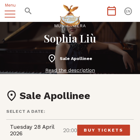
Menu
EN
MUSIKÀMERA
Sophia Liù
Sale Apollinee
Read the description
Sale Apollinee
SELECT A DATE:
Tuesday 28 April
20:00
BUY TICKETS
2026