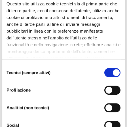
House, Budapest)
Questo sito utilizza cookie tecnici sia di prima parte che
La Fenice Orchestra
di terze parti e, con il consenso dell’utente, utilizza anche
conductor
Gábor Hontvári
cookie di profilazione o altri strumenti di tracciamento,
choreographer
Wayne Eagling and Tamás Solymosi
anche di terze parti, al fine di: inviare messaggi
set designer
Beáta Vavrinecz
pubblicitari in linea con le preferenze manifestate
costume designer
Nóra Rományi
dall’utente stesso nell’ambito dell’utilizzo delle
funzionalità e della navigazione in rete; effettuare analisi e
monitoraggio dei comportamenti dell’utente; consentire
all’utente di effettuare comunicazioni e interazioni
attraverso i social. Cliccando sul tasto “ACCETTA
Selezione
TUTTI”, l’utente acconsente all’uso di tutti i cookie non
Tecnici (sempre attivi)
del
DOWNLOAD POSTER
tecnici, inclusi quindi quelli di profilazione, analitici e
consenso
DOWNLOAD PROGRAMME
social. Il consenso è facoltativo e può essere revocato in
Profilazione
qualsiasi momento. Se l’utente desidera modificare le
proprie preferenze può cliccare sul tasto In basso a
sinistra dello schermo. Per sapere di più sui cookie che
Analitici (non tecnici)
usiamo può accedere alla
COOKIE POLICY
da dove è
possibile modificare o revocare il consenso. Chiudendo
Upcoming events
Social
questo banner - cliccando sulla X in alto a destra -