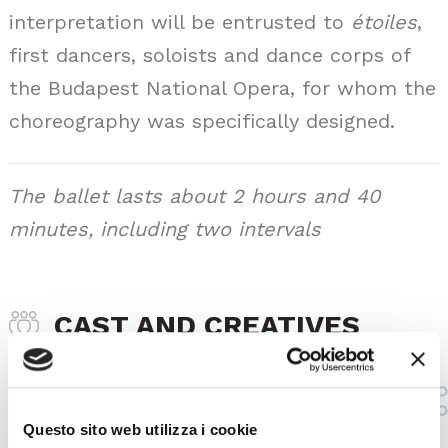
interpretation will be entrusted to
étoiles
,
first dancers, soloists and dance corps of
the Budapest National Opera, for whom the
choreography was specifically designed.
The ballet lasts about 2 hours and 40
minutes, including two intervals
CAST AND CREATIVES
Étoiles, Principal Dancers, Soloists and Corps de Ballet
of the
Questo sito web utilizza i cookie
Hungarian National Ballet
(Hungarian State Opera