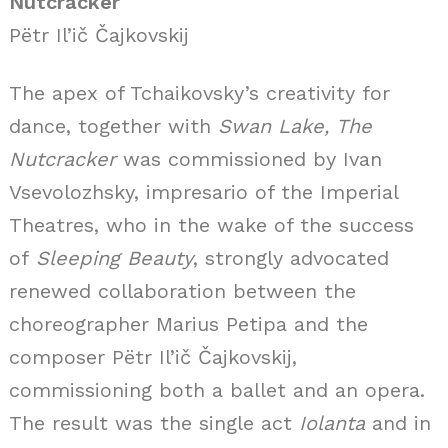
Nutcracker
Pëtr Il’ič Čajkovskij
The apex of Tchaikovsky’s creativity for
dance, together with
Swan Lake,
The
Nutcracker
was commissioned by Ivan
Vsevolozhsky, impresario of the Imperial
Theatres, who in the wake of the success
of
Sleeping Beauty
, strongly advocated
renewed collaboration between the
choreographer Marius Petipa and the
composer Pëtr Il’ič Čajkovskij,
commissioning both a ballet and an opera.
The result was the single act
Iolanta
and in