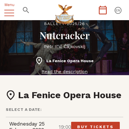
Menu
EN
BALLETT 2025/26
Nutcracker
Pëtr Il’ič Čajkovskij
La Fenice Opera House
Read the description
La Fenice Opera House
SELECT A DATE:
Wednesday 25
19:00
BUY TICKETS