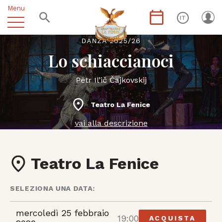
Menu
IT
DANZA 2025/26
Lo schiaccianoci
Pëtr Il’ič Čajkovskij
Teatro La Fenice
vai alla descrizione
Teatro La Fenice
SELEZIONA UNA DATA:
mercoledì 25 febbraio
19:00
ACQUISTA