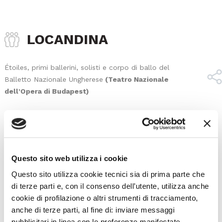
LOCANDINA
Étoiles, primi ballerini, solisti e corpo di ballo del
Balletto Nazionale Ungherese
(Teatro Nazionale
dell’Opera di Budapest)
coreografia
Wayne Eagling
e
Tamás Solymosi
scene
Beáta Vavrinecz
costumi
Nóra Rományi
Questo sito web utilizza i cookie
Orchestra del Teatro La Fenice
Questo sito utilizza cookie tecnici sia di prima parte che
direttore
Gábor Hontvári
di terze parti e, con il consenso dell’utente, utilizza anche
cookie di profilazione o altri strumenti di tracciamento,
anche di terze parti, al fine di: inviare messaggi
Piccoli Cantori Veneziani
pubblicitari in linea con le preferenze manifestate