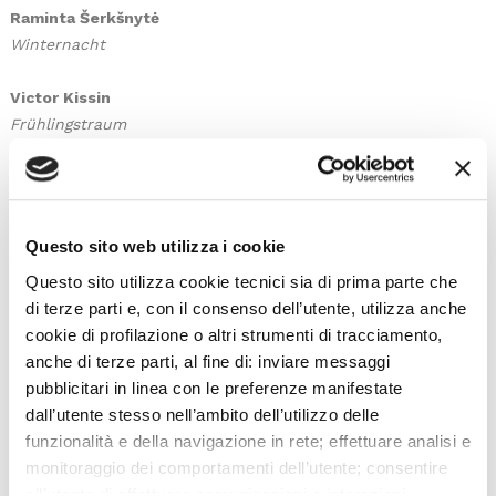
Raminta Šerkšnytė
Winternacht
Victor Kissin
Frühlingstraum
Georgijs Osokins
Auf dem Flusse
Gidon Kremer (violin)
Questo sito web utilizza i cookie
Questo sito utilizza cookie tecnici sia di prima parte che
Astor Piazzolla
di terze parti e, con il consenso dell’utente, utilizza anche
Las Cuatro Estaciones Porteñas
cookie di profilazione o altri strumenti di tracciamento,
arr. for violin and strings by L. Desyatnikov
anche di terze parti, al fine di: inviare messaggi
Gidon Kremer (violin)
pubblicitari in linea con le preferenze manifestate
dall’utente stesso nell’ambito dell’utilizzo delle
funzionalità e della navigazione in rete; effettuare analisi e
monitoraggio dei comportamenti dell’utente; consentire
all’utente di effettuare comunicazioni e interazioni