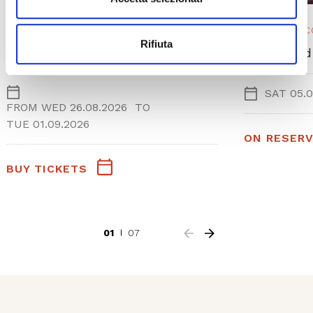
OPERA 2025/ 26
EVENTO IN 
Rifiuta
L’elisir d’amore
La La Land
SAT 05.0
FROM
WED 26.08.2026
TO
TUE 01.09.2026
ON RESERV
BUY TICKETS
01
07