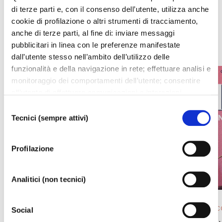
di terze parti e, con il consenso dell’utente, utilizza anche
cookie di profilazione o altri strumenti di tracciamento,
WHAT'S ON
anche di terze parti, al fine di: inviare messaggi
pubblicitari in linea con le preferenze manifestate
dall’utente stesso nell’ambito dell’utilizzo delle
funzionalità e della navigazione in rete; effettuare analisi e
monitoraggio dei comportamenti dell’utente; consentire
all’utente di effettuare comunicazioni e interazioni
attraverso i social. Cliccando sul tasto “ACCETTA
Selezione
TUTTI”, l’utente acconsente all’uso di tutti i cookie non
Tecnici (sempre attivi)
del
tecnici, inclusi quindi quelli di profilazione, analitici e
consenso
social. Il consenso è facoltativo e può essere revocato in
Profilazione
qualsiasi momento. Se l’utente desidera modificare le
proprie preferenze può cliccare sul tasto In basso a
sinistra dello schermo. Per sapere di più sui cookie che
Analitici (non tecnici)
usiamo può accedere alla
COOKIE POLICY
da dove è
possibile modificare o revocare il consenso. Chiudendo
OPERA 2025/ 26
EVENTO IN 
Social
questo banner - cliccando sulla X in alto a destra -