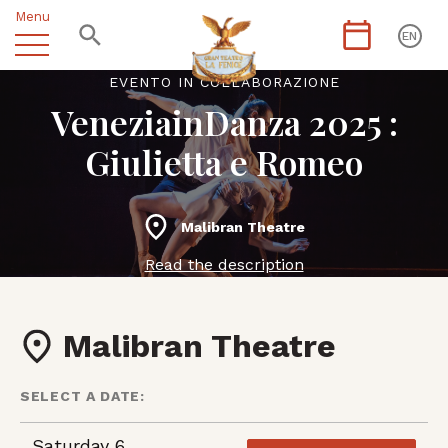
Menu
EN
EVENTO IN COLLABORAZIONE
VeneziainDanza 2025 :
Giulietta e Romeo
Malibran Theatre
Read the description
Malibran Theatre
SELECT A DATE:
Saturday 6