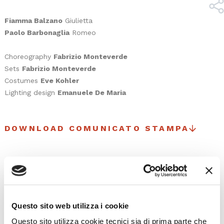
Fiamma Balzano
Giulietta
Paolo Barbonaglia
Romeo
Choreography
Fabrizio Monteverde
Sets
Fabrizio Monteverde
Costumes
Eve Kohler
Lighting design
Emanuele De Maria
DOWNLOAD COMUNICATO STAMPA
Upcoming events
Questo sito web utilizza i cookie
Questo sito utilizza cookie tecnici sia di prima parte che
All upcoming events from La Fenice or Malibran Theater