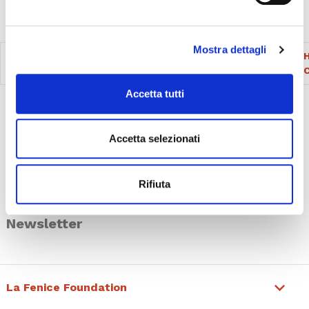
l’utente non presta il consenso all’uso dei cookie che
richiedono il consenso, mantenendo le impostazioni di
default (solo cookie tecnici attivi).
Mostra dettagli
WHAT'S ON
PREPARE YOUR VISIT
Accetta tutti
Ticket information
Accetta selezionati
Prepare your visit
Visit La Fenice
Rifiuta
Fenice Education
Newsletter
La Fenice Foundation