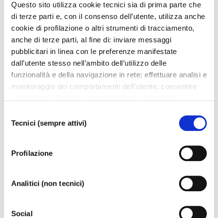
Questo sito utilizza cookie tecnici sia di prima parte che
di terze parti e, con il consenso dell’utente, utilizza anche
cookie di profilazione o altri strumenti di tracciamento,
anche di terze parti, al fine di: inviare messaggi
pubblicitari in linea con le preferenze manifestate
dall’utente stesso nell’ambito dell’utilizzo delle
funzionalità e della navigazione in rete; effettuare analisi e
monitoraggio dei comportamenti dell’utente; consentire
all’utente di effettuare comunicazioni e interazioni
attraverso i social. Cliccando sul tasto “ACCETTA
Selezione
TUTTI”, l’utente acconsente all’uso di tutti i cookie non
Tecnici (sempre attivi)
del
tecnici, inclusi quindi quelli di profilazione, analitici e
consenso
What's on
social. Il consenso è facoltativo e può essere revocato in
Profilazione
qualsiasi momento. Se l’utente desidera modificare le
Events Calendar
proprie preferenze può cliccare sul tasto In basso a
sinistra dello schermo. Per sapere di più sui cookie che
Analitici (non tecnici)
usiamo può accedere alla
COOKIE POLICY
da dove è
01
02
possibile modificare o revocare il consenso. Chiudendo
Social
questo banner - cliccando sulla X in alto a destra -