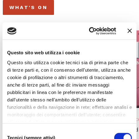
WHAT'S ON
Questo sito web utilizza i cookie
Questo sito utilizza cookie tecnici sia di prima parte che
di terze parti e, con il consenso dell’utente, utilizza anche
cookie di profilazione o altri strumenti di tracciamento,
anche di terze parti, al fine di: inviare messaggi
pubblicitari in linea con le preferenze manifestate
dall’utente stesso nell’ambito dell’utilizzo delle
funzionalità e della navigazione in rete; effettuare analisi e
monitoraggio dei comportamenti dell’utente; consentire
OPERA 2025/ 26
EVENTO IN 
all’utente di effettuare comunicazioni e interazioni
L’elisir d’amore
La La Land
attraverso i social. Cliccando sul tasto “ACCETTA
Selezione
TUTTI”, l’utente acconsente all’uso di tutti i cookie non
Tecnici (sempre attivi)
del