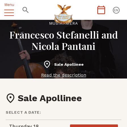
Menu
EN
MUSIKÀMERA
Francesco Stefanelli and
Nicola Pantani
Sale Apollinee
Read the description
Sale Apollinee
SELECT A DATE:
Thursday 18