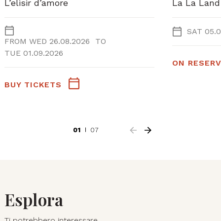
L’elisir d’amore
La La Land
SAT 05.0
FROM
WED 26.08.2026
TO
TUE 01.09.2026
ON RESERV
BUY TICKETS
01
07
Esplora
Ti potrebbero interessare..