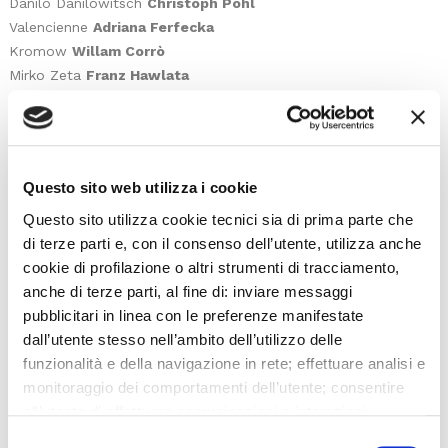
Danilo Danilowitsch
Christoph Pohl
Valencienne
Adriana Ferfecka
Kromow
Willam Corrò
Mirko Zeta
Franz Hawlata
Cascada
Simon Schnorr
Camille de Rossillon
Konstantin Lee
Raoul de St-Brioche
Marcello Nardis
Bogdanowitsch
Roberto Maietta
Questo sito web utilizza i cookie
Sylviane
Martina Bortolotti
Questo sito utilizza cookie tecnici sia di prima parte che
Olga
Zdislava Bočková
di terze parti e, con il consenso dell’utente, utilizza anche
Pritschitsch
Nicola Ziccardi
cookie di profilazione o altri strumenti di tracciamento,
Praskowia
Daniela Baňasová
anche di terze parti, al fine di: inviare messaggi
Niegus
Karl-Heinz Macek
pubblicitari in linea con le preferenze manifestate
Lolo
Alessandra Calamassi
dall’utente stesso nell’ambito dell’utilizzo delle
Dodo
Mariateresa Notarangelo
funzionalità e della navigazione in rete; effettuare analisi e
Jou-Jou
Rossella Contu
monitoraggio dei comportamenti dell’utente; consentire
Frou-Frou
Alessandra Gregori
all’utente di effettuare comunicazioni e interazioni
Clo-Clo
Chiara Lucia Graziano
attraverso i social. Cliccando sul tasto “ACCETTA
Margot
Krizia Picci
Selezione