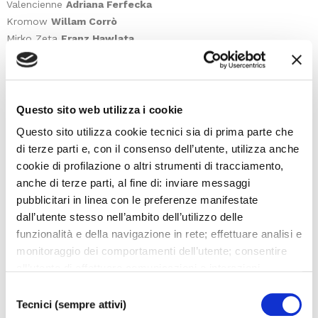
Valencienne
Adriana Ferfecka
Kromow
Willam Corrò
Mirko Zeta
Franz Hawlata
Cascada
Simon Schnorr
Camille de Rossillon
Konstantin Lee
Raoul de St-Brioche
Marcello Nardis
Bogdanowitsch
Roberto Maietta
Questo sito web utilizza i cookie
Sylviane
Martina Bortolotti
Questo sito utilizza cookie tecnici sia di prima parte che
Olga
Zdislava Bočková
di terze parti e, con il consenso dell’utente, utilizza anche
Pritschitsch
Nicola Ziccardi
cookie di profilazione o altri strumenti di tracciamento,
Praskowia
Daniela Baňasová
anche di terze parti, al fine di: inviare messaggi
Niegus
Karl-Heinz Macek
pubblicitari in linea con le preferenze manifestate
Lolo
Alessandra Calamassi
dall’utente stesso nell’ambito dell’utilizzo delle
Dodo
Mariateresa Notarangelo
funzionalità e della navigazione in rete; effettuare analisi e
Jou-Jou
Rossella Contu
monitoraggio dei comportamenti dell’utente; consentire
Frou-Frou
Alessandra Gregori
all’utente di effettuare comunicazioni e interazioni
Clo-Clo
Chiara Lucia Graziano
attraverso i social. Cliccando sul tasto “ACCETTA
Selezione
Margot
Krizia Picci
TUTTI”, l’utente acconsente all’uso di tutti i cookie non
Tecnici (sempre attivi)
del