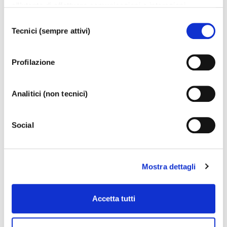
ITP II° Trimestre 2018 = 0.73
all’utente di effettuare comunicazioni e interazioni
ITP III° Trimestre 2018 = 49.25
attraverso i social. Cliccando sul tasto “ACCETTA
Selezione
TUTTI”, l’utente acconsente all’uso di tutti i cookie non
ITP IV° Trimestre 2018 = 22.49
Tecnici (sempre attivi)
del
tecnici, inclusi quindi quelli di profilazione, analitici e
ITP 2018 = 19.5
consenso
social. Il consenso è facoltativo e può essere revocato in
Profilazione
qualsiasi momento. Se l’utente desidera modificare le
ITP I° Trimestre 2017 = 36.34
proprie preferenze può cliccare sul tasto In basso a
ITP II° Trimestre 2017 = 15.7
sinistra dello schermo. Per sapere di più sui cookie che
Analitici (non tecnici)
ITP III° Trimestre 2017 = 8.79
usiamo può accedere alla
COOKIE POLICY
da dove è
ITP IV° Trimestre 2017 = -0.87
possibile modificare o revocare il consenso. Chiudendo
ITP 2017 = 16.76
Social
questo banner - cliccando sulla X in alto a destra -
l’utente non presta il consenso all’uso dei cookie che
ITP I° Trimestre 2016 = 24.09
richiedono il consenso, mantenendo le impostazioni di
ITP II° Trimestre 2016 = 13.95
default (solo cookie tecnici attivi).
Mostra dettagli
ITP III° Trimestre 2016 = 8.64
ITP IV° Trimestre 2016 = 29.91
Accetta tutti
ITP 2016 = 20.12
ITP II° Trimestre 2015 = -12.95