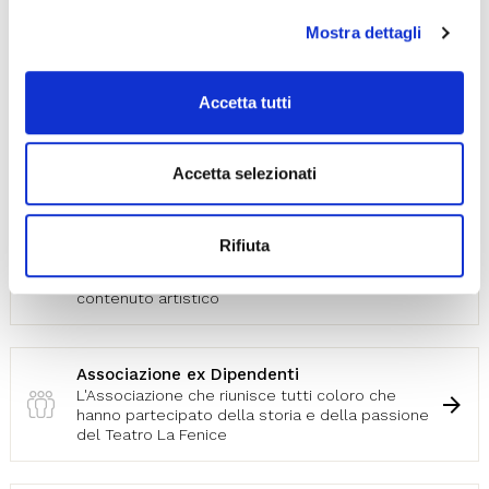
default (solo cookie tecnici attivi).
Mostra dettagli
Accetta tutti
Accetta selezionati
Mecenati
Tutti i Mecenati che hanno scelto di investire
Rifiuta
nel nostro Teatro, permettendoci di proporre
una stagione sempre più ricca e di elevato
contenuto artistico
Associazione ex Dipendenti
L'Associazione che riunisce tutti coloro che
hanno partecipato della storia e della passione
del Teatro La Fenice