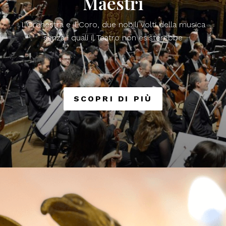
Maestri
L’Orchestra e il Coro, due nobili volti della musica
senza i quali il Teatro non esisterebbe
SCOPRI DI PIÙ