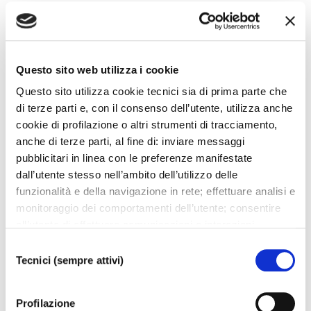
Questo sito web utilizza i cookie
Questo sito utilizza cookie tecnici sia di prima parte che
di terze parti e, con il consenso dell’utente, utilizza anche
cookie di profilazione o altri strumenti di tracciamento,
anche di terze parti, al fine di: inviare messaggi
pubblicitari in linea con le preferenze manifestate
dall’utente stesso nell’ambito dell’utilizzo delle
funzionalità e della navigazione in rete; effettuare analisi e
monitoraggio dei comportamenti dell’utente; consentire
all’utente di effettuare comunicazioni e interazioni
attraverso i social. Cliccando sul tasto “ACCETTA
Selezione
TUTTI”, l’utente acconsente all’uso di tutti i cookie non
Tecnici (sempre attivi)
del
tecnici, inclusi quindi quelli di profilazione, analitici e
consenso
social. Il consenso è facoltativo e può essere revocato in
Profilazione
qualsiasi momento. Se l’utente desidera modificare le