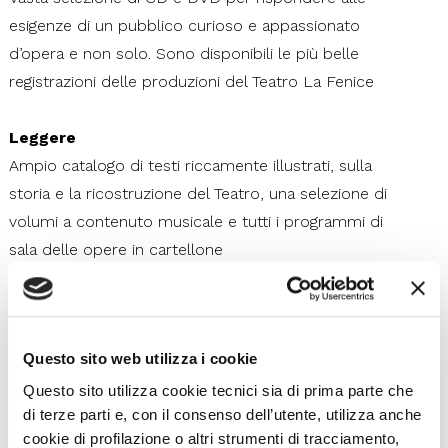
esigenze di un pubblico curioso e appassionato
d’opera e non solo. Sono disponibili le più belle
registrazioni delle produzioni del Teatro La Fenice
Leggere
Ampio catalogo di testi riccamente illustrati, sulla
storia e la ricostruzione del Teatro, una selezione di
volumi a contenuto musicale e tutti i programmi di
sala delle opere in cartellone
Indossare
T-shirt, foulards, cappelli, shopping-bag, disegnati e
Questo sito web utilizza i cookie
prodotti in esclusiva per il Teatro La Fenice
Questo sito utilizza cookie tecnici sia di prima parte che
di terze parti e, con il consenso dell’utente, utilizza anche
Regalare e regalarsi
cookie di profilazione o altri strumenti di tracciamento,
Cartoleria, oggettistica e articoli per bambini,