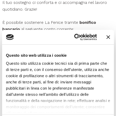
Il tuo sostegno ci conforta e ci accompagna nel lavoro
quotidiano. Grazie!
È possibile sostenere La Fenice tramite
bonifico
bancario
al seguente conto corrente:
Beneficiario: Fondazione Teatro La Fenice Di Venezia
IBAN: IT68 W030 6902 1171 0000 0046 030
Questo sito web utilizza i cookie
BIC: BCITITMM
Causale: Fondazione Teatro La Fenice di Venezia – nome
Questo sito utilizza cookie tecnici sia di prima parte che
del donatore – donazione anno
di terze parti e, con il consenso dell’utente, utilizza anche
cookie di profilazione o altri strumenti di tracciamento,
anche di terze parti, al fine di: inviare messaggi
(Importante per i donatori italiani: ogni donazione rivolta al
pubblicitari in linea con le preferenze manifestate
Teatro può rientrare nelle agevolazioni Art Bonus previste
dall’utente stesso nell’ambito dell’utilizzo delle
dalla normativa, che prevedono un credito di imposta del
funzionalità e della navigazione in rete; effettuare analisi e
65% rispetto alla somma versata, utilizzabili in un triennio)
monitoraggio dei comportamenti dell’utente; consentire
all’utente di effettuare comunicazioni e interazioni