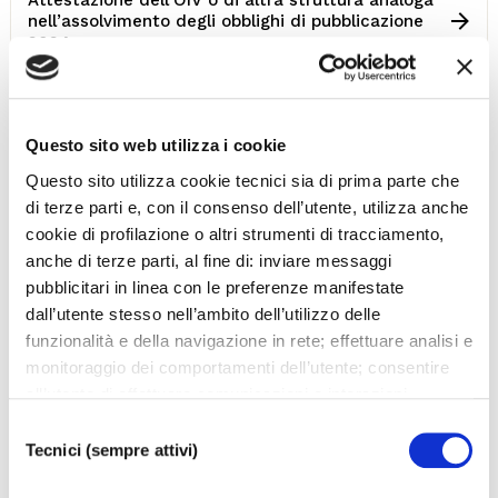
nell’assolvimento degli obblighi di pubblicazione
2024
Attestazione dell’OIV o di altra struttura analoga
nell’assolvimento degli obblighi di pubblicazione
Questo sito web utilizza i cookie
entro il 15 settembre 2023
Questo sito utilizza cookie tecnici sia di prima parte che
di terze parti e, con il consenso dell’utente, utilizza anche
cookie di profilazione o altri strumenti di tracciamento,
Attestazione dell’OIV o di altra struttura analoga
anche di terze parti, al fine di: inviare messaggi
nell’assolvimento degli obblighi di pubblicazione
entro il 31 maggio 2022
pubblicitari in linea con le preferenze manifestate
dall’utente stesso nell’ambito dell’utilizzo delle
funzionalità e della navigazione in rete; effettuare analisi e
Attestazione dell’OIV o di altra struttura analoga
monitoraggio dei comportamenti dell’utente; consentire
nell’assolvimento degli obblighi di pubblicazione
all’utente di effettuare comunicazioni e interazioni
entro il 30 aprile 2021 (termine prorogato al 31
maggio 2021)
attraverso i social. Cliccando sul tasto “ACCETTA
Selezione
TUTTI”, l’utente acconsente all’uso di tutti i cookie non
Tecnici (sempre attivi)
del
tecnici, inclusi quindi quelli di profilazione, analitici e
consenso
Attestazione dell’OIV o di altra struttura analoga