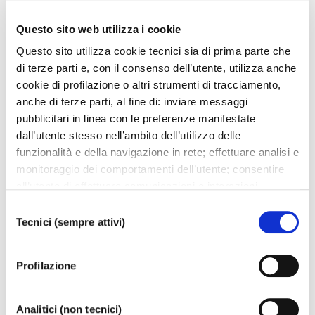
Questo sito web utilizza i cookie
Esplora
Questo sito utilizza cookie tecnici sia di prima parte che
di terze parti e, con il consenso dell’utente, utilizza anche
cookie di profilazione o altri strumenti di tracciamento,
Ti potrebbero interessare..
anche di terze parti, al fine di: inviare messaggi
pubblicitari in linea con le preferenze manifestate
dall’utente stesso nell’ambito dell’utilizzo delle
funzionalità e della navigazione in rete; effettuare analisi e
monitoraggio dei comportamenti dell’utente; consentire
all’utente di effettuare comunicazioni e interazioni
attraverso i social. Cliccando sul tasto “ACCETTA
Selezione
TUTTI”, l’utente acconsente all’uso di tutti i cookie non
Tecnici (sempre attivi)
del
tecnici, inclusi quindi quelli di profilazione, analitici e
consenso
social. Il consenso è facoltativo e può essere revocato in
Profilazione
qualsiasi momento. Se l’utente desidera modificare le
proprie preferenze può cliccare sul tasto In basso a
Calendario
sinistra dello schermo. Per sapere di più sui cookie che
Analitici (non tecnici)