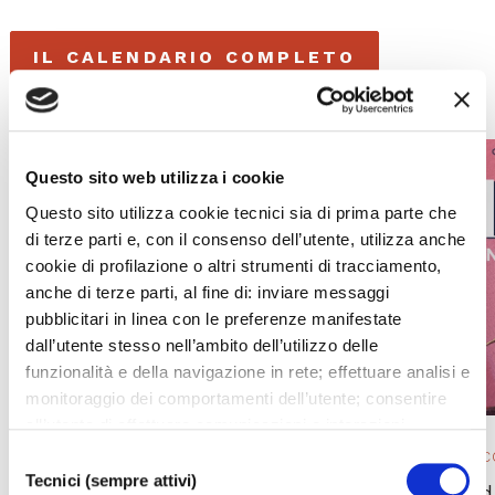
IL CALENDARIO COMPLETO
Questo sito web utilizza i cookie
Questo sito utilizza cookie tecnici sia di prima parte che
di terze parti e, con il consenso dell’utente, utilizza anche
cookie di profilazione o altri strumenti di tracciamento,
anche di terze parti, al fine di: inviare messaggi
pubblicitari in linea con le preferenze manifestate
dall’utente stesso nell’ambito dell’utilizzo delle
funzionalità e della navigazione in rete; effettuare analisi e
monitoraggio dei comportamenti dell’utente; consentire
all’utente di effettuare comunicazioni e interazioni
attraverso i social. Cliccando sul tasto “ACCETTA
OPERA 2025/ 26
EVENTO IN 
Selezione
TUTTI”, l’utente acconsente all’uso di tutti i cookie non
Tecnici (sempre attivi)
del
L’elisir d’amore
La La Land