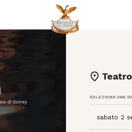
Teatro
a
SELEZIONA UNA D
co di Solrey
sabato 2 s