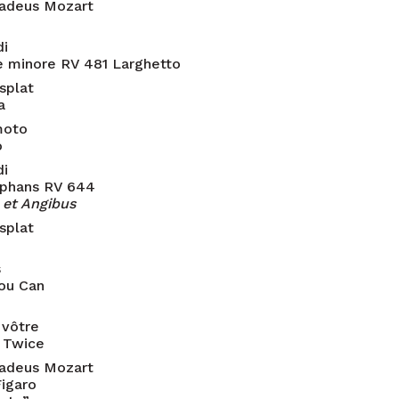
adeus Mozart
di
e minore RV 481 Larghetto
splat
a
moto
o
di
mphans RV 644
 et Angibus
splat
s
you Can
vôtre
e Twice
adeus Mozart
Figaro