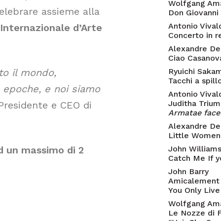
Wolfgang Am
celebrare assieme alla
Don Giovanni
Antonio Vival
Internazionale d’Arte
Concerto in r
Alexandre De
Ciao Casanov
tto il mondo,
Ryuichi Saka
Tacchi a spill
ed epoche, e noi siamo
Antonio Vival
Juditha Triu
 Presidente e CEO di
Armatae face
Alexandre De
Little Women
d un massimo di 2
John William
Catch Me If 
John Barry
Amicalement 
You Only Liv
Wolfgang Am
Le Nozze di 