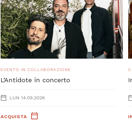
EVENTO IN COLLABORAZIONE
C
L’Antidote in concerto
I
LUN 14.09.2026
ACQUISTA
I