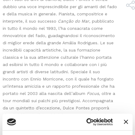
dubbio una voce imprescindibile per gli amanti del fado
e della musica in generale. Pianista, compositrice e
interprete, il suo successo
Canção do Mar
, pubblicato
in tutto il mondo nel 1993, l’ha consacrata come
rinnovatrice del fado, guadagnandosi il riconoscimento
di miglior erede della grande Amália Rodrigues. Le sue
incredibili capacità artistiche, la sua formazione
classica e la sua attenzione culturale l’hanno portata
ad esibirsi in tutto il mondo e collaborare con i più
grandi artisti di diverse latitudini. Speciale il suo
incontro con Ennio Morricone, con il quale ha forgiato
un’intensa amicizia e un rapporto professionale che ha
portato nel 2003 alla nascita dell’album
Focus
, oltre a
tour mondiali sui palchi più prestigiosi. Accompagnata
da un quintetto d’eccezione, Dulce Pontes proporrà
alcuni dei brani più iconici del suo repertorio (O Primeiro
Canto, Morricone…) e altri tratti dal suo ultimo album
Perfil