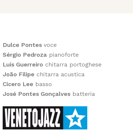
Dulce Pontes
voce
Sérgio Pedroza
pianoforte
Luis Guerreiro
chitarra portoghese
João Filipe
chitarra acustica
Cícero Lee
basso
José Pontes Gonçalves
batteria