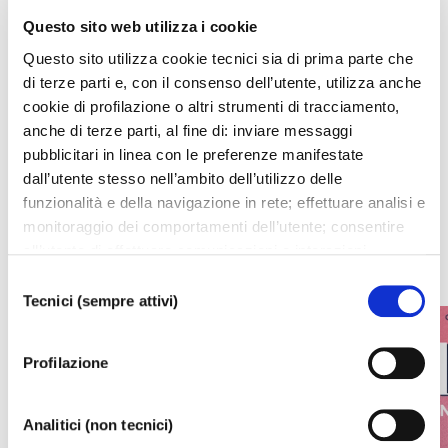
Questo sito web utilizza i cookie
Questo sito utilizza cookie tecnici sia di prima parte che
di terze parti e, con il consenso dell’utente, utilizza anche
cookie di profilazione o altri strumenti di tracciamento,
I prossimi eventi
anche di terze parti, al fine di: inviare messaggi
pubblicitari in linea con le preferenze manifestate
Gli appuntamenti della settimana
dall’utente stesso nell’ambito dell’utilizzo delle
funzionalità e della navigazione in rete; effettuare analisi e
monitoraggio dei comportamenti dell’utente; consentire
IL CALENDARIO COMPLETO
all’utente di effettuare comunicazioni e interazioni
attraverso i social. Cliccando sul tasto “ACCETTA
Selezione
TUTTI”, l’utente acconsente all’uso di tutti i cookie non
Tecnici (sempre attivi)
del
tecnici, inclusi quindi quelli di profilazione, analitici e
consenso
social. Il consenso è facoltativo e può essere revocato in
Profilazione
qualsiasi momento. Se l’utente desidera modificare le
proprie preferenze può cliccare sul tasto In basso a
sinistra dello schermo. Per sapere di più sui cookie che
Analitici (non tecnici)
usiamo può accedere alla
COOKIE POLICY
da dove è