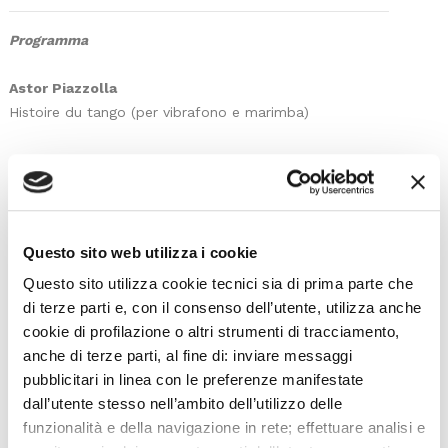
Programma
Astor Piazzolla
Histoire du tango (per vibrafono e marimba)
Astor Piazzolla
(arr. Gianni Maestrucci)
Tango n. 2 (per vibrafono solo)
Questo sito web utilizza i cookie
Takatsugu Muramatsu
Questo sito utilizza cookie tecnici sia di prima parte che
Land (per marimba sola)
di terze parti e, con il consenso dell’utente, utilizza anche
cookie di profilazione o altri strumenti di tracciamento,
anche di terze parti, al fine di: inviare messaggi
pubblicitari in linea con le preferenze manifestate
Duo Iroko
dall’utente stesso nell’ambito dell’utilizzo delle
vibrafono
Giorgia Nina
funzionalità e della navigazione in rete; effettuare analisi e
marimba
Lin Gabrielli