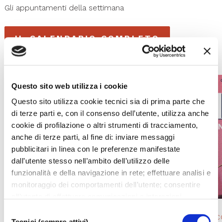
Gli appuntamenti della settimana
IL CALENDARIO COMPLETO
Questo sito web utilizza i cookie
Questo sito utilizza cookie tecnici sia di prima parte che
di terze parti e, con il consenso dell’utente, utilizza anche
cookie di profilazione o altri strumenti di tracciamento,
anche di terze parti, al fine di: inviare messaggi
pubblicitari in linea con le preferenze manifestate
dall’utente stesso nell’ambito dell’utilizzo delle
funzionalità e della navigazione in rete; effettuare analisi e
monitoraggio dei comportamenti dell’utente; consentire
all’utente di effettuare comunicazioni e interazioni
attraverso i social. Cliccando sul tasto “ACCETTA
Selezione
OPERA 2025/ 26
EVENTO IN 
TUTTI”, l’utente acconsente all’uso di tutti i cookie non
Tecnici (sempre attivi)