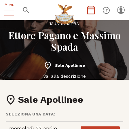
Menu
IT
MUSIKÀMERA
Ettore Pagano e Massimo
Spada
Sale Apollinee
vai alla descrizione
Sale Apollinee
SELEZIONA UNA DATA:
mercoledì 23 aprile