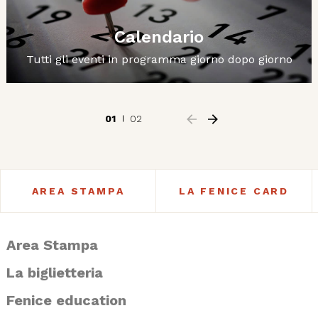
Calendario
Tutti gli eventi in programma giorno dopo giorno
01
02
AREA STAMPA
LA FENICE CARD
Area Stampa
La biglietteria
Fenice education