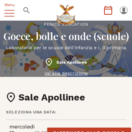
Menu
FENICE EDUCATION
Gocce, bolle e onde (scuole)
Laboratorio per le scuole dell'infanzia e I, II primaria
Sale Apollinee
vai alla descrizione
Sale Apollinee
SELEZIONA UNA DATA:
mercoledì