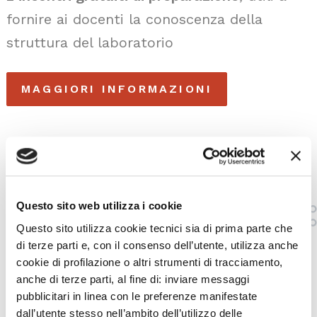
fornire ai docenti la conoscenza della
struttura del laboratorio
MAGGIORI INFORMAZIONI
A cura di
Immaginante – Laboratorio Museo
Itinerante
Questo sito web utilizza i cookie
Immaginante
realizza mostre interattive, eventi e
Questo sito utilizza cookie tecnici sia di prima parte che
itinerari educativi e didattici sui linguaggi della musica e
di terze parti e, con il consenso dell’utente, utilizza anche
dell’arte. Collabora con musei, teatri e spazi espositivi
cookie di profilazione o altri strumenti di tracciamento,
italiani e stranieri. Intensa l’attività didattica per scuole
anche di terze parti, al fine di: inviare messaggi
e biblioteche affiancata da numerose pubblicazioni che
pubblicitari in linea con le preferenze manifestate
documentano e propongono percorsi espressivi rivolti a
dall’utente stesso nell’ambito dell’utilizzo delle