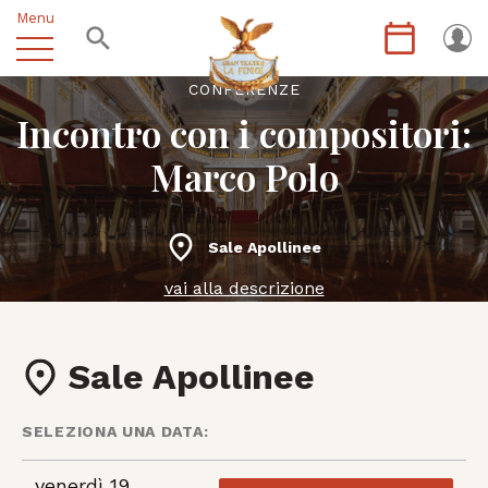
Menu
CONFERENZE
Incontro con i compositori:
Marco Polo
Sale Apollinee
vai alla descrizione
Sale Apollinee
SELEZIONA UNA DATA:
venerdì 19