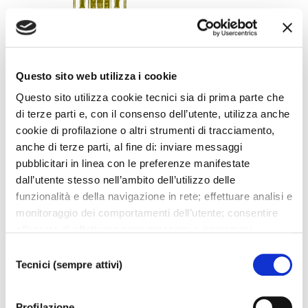
Questo sito web utilizza i cookie
Questo sito utilizza cookie tecnici sia di prima parte che
SCARICA LOCANDINA
di terze parti e, con il consenso dell’utente, utilizza anche
cookie di profilazione o altri strumenti di tracciamento,
anche di terze parti, al fine di: inviare messaggi
pubblicitari in linea con le preferenze manifestate
dall’utente stesso nell’ambito dell’utilizzo delle
I prossimi eventi
funzionalità e della navigazione in rete; effettuare analisi e
monitoraggio dei comportamenti dell’utente; consentire
all’utente di effettuare comunicazioni e interazioni
Gli appuntamenti della settimana
attraverso i social. Cliccando sul tasto “ACCETTA
Selezione
TUTTI”, l’utente acconsente all’uso di tutti i cookie non
Tecnici (sempre attivi)
del
IL CALENDARIO COMPLETO
tecnici, inclusi quindi quelli di profilazione, analitici e
consenso
social. Il consenso è facoltativo e può essere revocato in
Profilazione