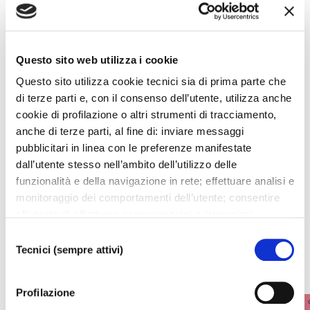
Questo sito web utilizza i cookie
Questo sito utilizza cookie tecnici sia di prima parte che
di terze parti e, con il consenso dell’utente, utilizza anche
cookie di profilazione o altri strumenti di tracciamento,
anche di terze parti, al fine di: inviare messaggi
pubblicitari in linea con le preferenze manifestate
I prossimi eventi
dall’utente stesso nell’ambito dell’utilizzo delle
funzionalità e della navigazione in rete; effettuare analisi e
monitoraggio dei comportamenti dell’utente; consentire
Gli appuntamenti della settimana
all’utente di effettuare comunicazioni e interazioni
attraverso i social. Cliccando sul tasto “ACCETTA
Selezione
IL CALENDARIO COMPLETO
TUTTI”, l’utente acconsente all’uso di tutti i cookie non
Tecnici (sempre attivi)
del
tecnici, inclusi quindi quelli di profilazione, analitici e
consenso
social. Il consenso è facoltativo e può essere revocato in
Profilazione
qualsiasi momento. Se l’utente desidera modificare le