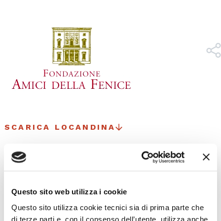
SCARICA LOCANDINA
Questo sito web utilizza i cookie
I prossimi eventi
Questo sito utilizza cookie tecnici sia di prima parte che
di terze parti e, con il consenso dell’utente, utilizza anche
Gli appuntamenti della settimana