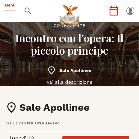
Menu
CONFERENZE
Incontro con l'opera: Il
piccolo principe
Sale Apollinee
vai alla descrizione
Sale Apollinee
SELEZIONA UNA DATA:
lunedì 13