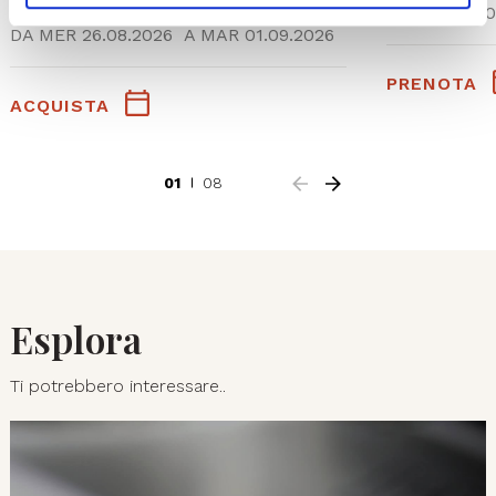
SAB 05.0
DA
MER 26.08.2026
A
MAR 01.09.2026
PRENOTA
ACQUISTA
01
08
Esplora
Ti potrebbero interessare..