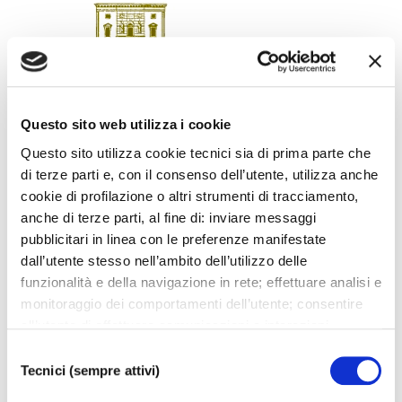
Questo sito web utilizza i cookie
Questo sito utilizza cookie tecnici sia di prima parte che
di terze parti e, con il consenso dell’utente, utilizza anche
SCARICA LOCANDINA
cookie di profilazione o altri strumenti di tracciamento,
anche di terze parti, al fine di: inviare messaggi
pubblicitari in linea con le preferenze manifestate
dall’utente stesso nell’ambito dell’utilizzo delle
funzionalità e della navigazione in rete; effettuare analisi e
I prossimi eventi
monitoraggio dei comportamenti dell’utente; consentire
all’utente di effettuare comunicazioni e interazioni
attraverso i social. Cliccando sul tasto “ACCETTA
Selezione
Gli appuntamenti della settimana
TUTTI”, l’utente acconsente all’uso di tutti i cookie non
Tecnici (sempre attivi)
del
tecnici, inclusi quindi quelli di profilazione, analitici e
consenso