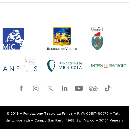
© 2019 – Fondazione Teatro La Fenice
– P.IVA 00187480272 – Tutti i
diritti riservati – Campo San Fantin 1965, San Marco – 30124 Venezia