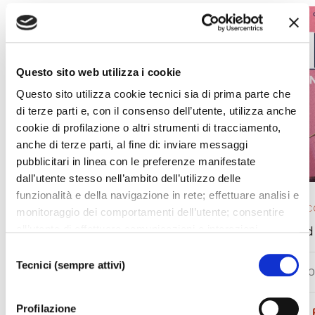
Questo sito web utilizza i cookie
Questo sito utilizza cookie tecnici sia di prima parte che
di terze parti e, con il consenso dell’utente, utilizza anche
cookie di profilazione o altri strumenti di tracciamento,
anche di terze parti, al fine di: inviare messaggi
pubblicitari in linea con le preferenze manifestate
dall’utente stesso nell’ambito dell’utilizzo delle
funzionalità e della navigazione in rete; effettuare analisi e
OPERA 2025/ 26
EVENTO IN 
monitoraggio dei comportamenti dell’utente; consentire
all’utente di effettuare comunicazioni e interazioni
L’elisir d’amore
La La Land
attraverso i social. Cliccando sul tasto “ACCETTA
Selezione
TUTTI”, l’utente acconsente all’uso di tutti i cookie non
Tecnici (sempre attivi)
del
SAB 05.0
tecnici, inclusi quindi quelli di profilazione, analitici e
consenso
DA
MER 26.08.2026
A
MAR 01.09.2026
social. Il consenso è facoltativo e può essere revocato in
Profilazione
qualsiasi momento. Se l’utente desidera modificare le